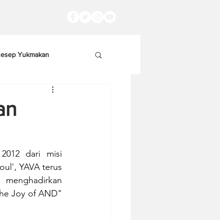
esep Yukmakan
an
012 dari misi 
ul', YAVA terus 
menghadirkan 
he Joy of AND" 