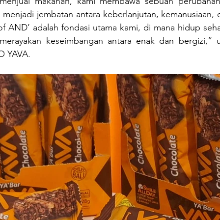
 menjual makanan, kami membawa sebuah perubahan.
menjadi jembatan antara keberlanjutan, kemanusiaan, d
f AND’ adalah fondasi utama kami, di mana hidup sehat 
merayakan keseimbangan antara enak dan bergizi,” uj
O YAVA. 