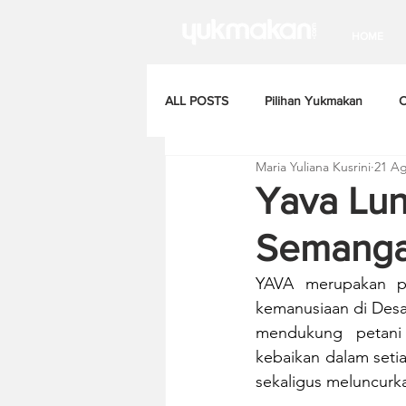
HOME
ALL POSTS
Pilihan Yukmakan
C
Maria Yuliana Kusrini
21 Ag
Yava Lun
Semangat
YAVA merupakan pe
kemanusiaan di Desa
mendukung petani
kebaikan dalam seti
sekaligus meluncurk