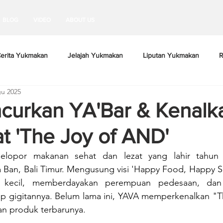
BLOG
VIDEO
ABOUT US
erita Yukmakan
Jelajah Yukmakan
Liputan Yukmakan
R
u 2025
curkan YA'Bar & Kenalk
 'The Joy of AND'
lopor makanan sehat dan lezat yang lahir tahun 2
 Ban, Bali Timur. Mengusung visi 'Happy Food, Happy So
 kecil, memberdayakan perempuan pedesaan, dan 
ap gigitannya. Belum lama ini, YAVA memperkenalkan "T
an produk terbarunya.