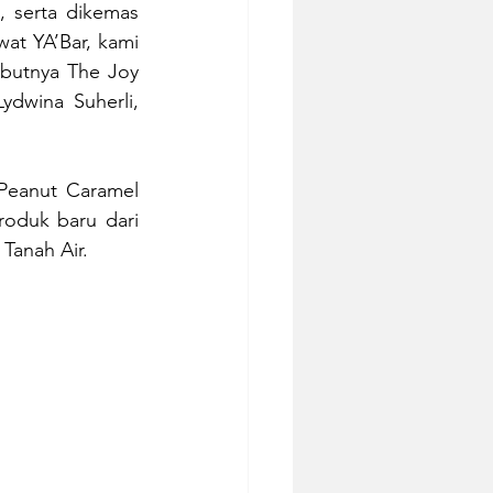
 serta dikemas 
t YA’Bar, kami 
utnya The Joy 
dwina Suherli, 
Peanut Caramel 
roduk baru dari 
Tanah Air.  