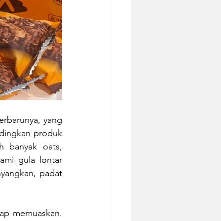
erbarunya, yang 
ndingkan produk 
 banyak oats, 
mi gula lontar 
yangkan, padat 
etap memuaskan. 