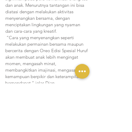
dan anak. Menurutnya tantangan ini bisa 
diatasi dengan melakukan aktivitas 
menyenangkan bersama, dengan 
menciptakan lingkungan yang nyaman 
dan cara-cara yang kreatif. 
 “Cara yang menyenangkan seperti 
melakukan permainan bersama maupun 
bercerita dengan Oreo Edisi Spesial Huruf 
akan membuat anak lebih mengingat 
momen, mengasah minat, 
membangkitkan imajinasi, mengasah 
kemampuan berpikir dan keterampilan 
berpendapat,” jelas Dian.
Untuk mengajak lebih banyak lagi 
keluarga di Indonesia agar dapat saling 
berkomunikasi dan membuat Tiap 
Momen Jadi Seru, kampanye 
#UngkapkanDenganOreo
 juga 