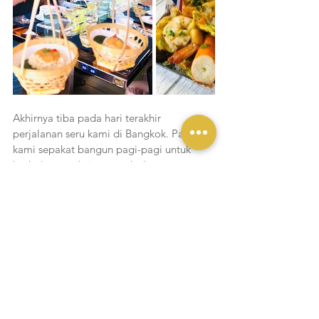
Akhirnya tiba pada hari terakhir 
perjalanan seru kami di Bangkok. Pagi itu 
kami sepakat bangun pagi-pagi untuk 
berbelanja pakaian murah di pasar 
Pratunam, tidak jauh dari hotel Centara 
Watergate, menikmati food street di area 
Pratunam lalu kembali ke hotel untuk 
proses check out dari hotel untuk 
selanjutnya berbelanja dan hunting 
makanan enak lagi juga oleh – oleh di Or 
Tor Kor Fresh Market dan Chatucak. 
Akhirnya perjalanan 4 hari harus diakhiri 
hari ini, yang sudah pasti tidak pernah 