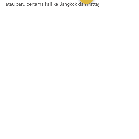
Pattaya, Thailand
Buat kamu yang sering traveling ke Thailand,
atau baru pertama kali ke Bangkok dan Pattaya,
ada 3 tempat baru loh yang perlu kamu...