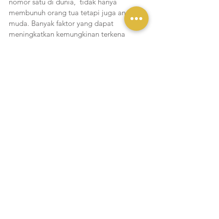
nomor satu di dunia,  tidak hanya 
membunuh orang tua tetapi juga anak 
muda. Banyak faktor yang dapat 
meningkatkan kemungkinan terkena 
penyakit jantung, beberapa di antaranya 
adalah pola makan yang buruk dengan 
kadar kolesterol tinggi, stres dan 
kurangnya aktivitas fisik. Jus nanas 
mengandung serat, vitamin dan mineral 
yang dapat menghilangkan kolesterol 
jahat dan menjaga kesehatan fungsi 
jantung. Kandungan antioksidan pada jus 
nanas juga dapat melindungi sel jantung 
dari segala kerusakan akibat radikal bebas.