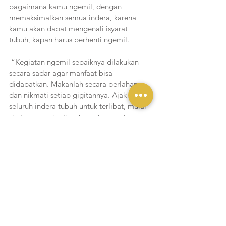
bagaimana kamu ngemil, dengan 
memaksimalkan semua indera, karena 
kamu akan dapat mengenali isyarat 
tubuh, kapan harus berhenti ngemil.
 “Kegiatan ngemil sebaiknya dilakukan 
secara sadar agar manfaat bisa 
didapatkan. Makanlah secara perlahan 
dan nikmati setiap gigitannya. Ajak 
seluruh indera tubuh untuk terlibat, mulai 
dari memperhatikan bentuk, mencium 
aroma, menikmati rasa, hingga sensasi 
suara saat menggigit atau mengunyah 
camilan,” urai Tara. 
Tara juga menambahkan, kebiasaan 
ngemil sesungguhnya bisa menjadi solusi 
untuk memenuhi kebutuhan kalori harian 
dan menjaga stabilitas metabolisme 
tubuh, asal dilakukan dengan bijak. 