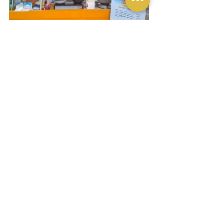
Iga Babi Ajung
Tak hanya menghadirkan pilihan menu 
halal saja, pengunjung PaSeng juga akan 
dimanjakan dengan berbagai pilihan 
menu non halal di area terpisah. Tenant 
yang bisa didatangi ada Iga Babi Ajung 
yang menghadirkan pilihan menu Iga Babi 
hingga Sate Babi yang bercitarasa gurih 
sedap. Untuk penyuka sate non halal, 
tenant ini menghadirkan pilihan Sate 
Manis dan Sate Samcan. Seporsi satenya 
sendiri ditawarkan dengan harga Rp 
70.000,- per porsinya, belum termasuk 
dengan nasi putih. Seporsi satenya terdiri 
dari 5 tusuk sate yang berukuran gemuk 
dengan citarasa manis gurih yang begitu 