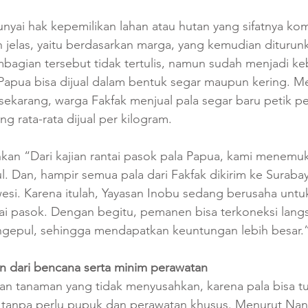
ai hak kepemilikan lahan atau hutan yang sifatnya komu
jelas, yaitu berdasarkan marga, yang kemudian diturunk
bagian tersebut tidak tertulis, namun sudah menjadi ke
 Papua bisa dijual dalam bentuk segar maupun kering. M
a sekarang, warga Fakfak menjual pala segar baru petik pe
g rata-rata dijual per kilogram. 
an “Dari kajian rantai pasok pala Papua, kami menemuka
ul. Dan, hampir semua pala dari Fakfak dikirim ke Suraba
awesi. Karena itulah, Yayasan Inobu sedang berusaha untu
 pasok. Dengan begitu, pemanen bisa terkoneksi langs
pengepul, sehingga mendapatkan keuntungan lebih besar.
an dari bencana serta minim perawatan
n tanaman yang tidak menyusahkan, karena pala bisa t
tanpa perlu pupuk dan perawatan khusus. Menurut Nann