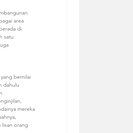
pembangunan 
bagai area 
berada di 
h satu 
juga 
ang bernilai 
n dahulu 
n 
ginjilan, 
ndainya mereka 
uahnya, 
 lisan orang 