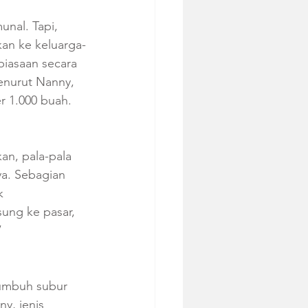
nal. Tapi, 
an ke keluarga-
biasaan secara 
enurut Nanny, 
r 1.000 buah. 
n, pala-pala 
ya. Sebagian 
k 
ung ke pasar, 
”
umbuh subur 
y, jenis 