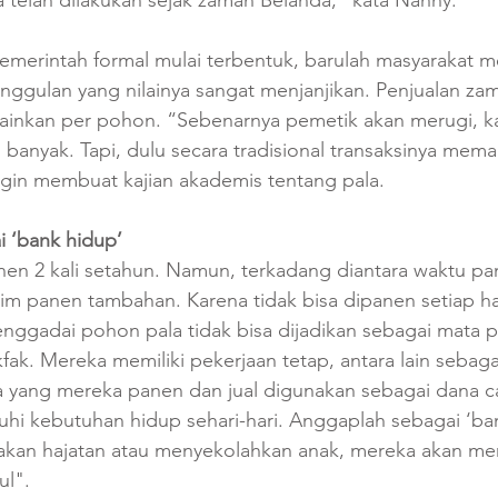
emerintah formal mulai terbentuk, barulah masyarakat m
nggulan yang nilainya sangat menjanjikan. Penjualan za
ainkan per pohon. “Sebenarnya pemetik akan merugi, ka
 banyak. Tapi, dulu secara tradisional transaksinya meman
ngin membuat kajian akademis tentang pala.
i ‘bank hidup’
en 2 kali setahun. Namun, terkadang diantara waktu pa
usim panen tambahan. Karena tidak bisa dipanen setiap ha
nggadai pohon pala tidak bisa dijadikan sebagai mata p
k. Mereka memiliki pekerjaan tetap, antara lain sebaga
a yang mereka panen dan jual digunakan sebagai dana c
i kebutuhan hidup sehari-hari. Anggaplah sebagai ‘ban
akan hajatan atau menyekolahkan anak, mereka akan me
l". 