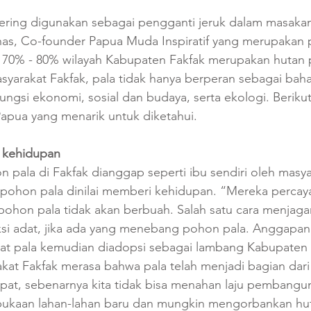
sering digunakan sebagai pengganti jeruk dalam masaka
as, Co-founder Papua Muda Inspiratif yang merupakan 
, 70% - 80% wilayah Kabupaten Fakfak merupakan hutan 
syarakat Fakfak, pala tidak hanya berperan sebagai ba
fungsi ekonomi, sosial dan budaya, serta ekologi. Berikut
Papua yang menarik untuk diketahui.
 kehidupan
 pala di Fakfak dianggap seperti ibu sendiri oleh masya
 pohon pala dinilai memberi kehidupan. “Mereka percaya,
pohon pala tidak akan berbuah. Salah satu cara menjaga
i adat, jika ada yang menebang pohon pala. Anggapan s
t pala kemudian diadopsi sebagai lambang Kabupaten 
at Fakfak merasa bahwa pala telah menjadi bagian dari ja
pat, sebenarnya kita tidak bisa menahan laju pembangu
kaan lahan-lahan baru dan mungkin mengorbankan huta