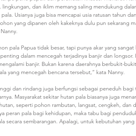
, lingkungan, dan iklim memang saling mendukung dala
ala. Usianya juga bisa mencapai usia ratusan tahun dan
ohon yang dipanen oleh kakeknya dulu pun sekarang ma
 Nanny.
n pala Papua tidak besar, tapi punya akar yang sangat 
 penting dalam mencegah terjadinya banjir dan longsor.
 mengalami banjir. Bukan karena daerahnya berbukit-bukit
ala yang mencegah bencana tersebut,” kata Nanny. 
inggi dan rindang juga berfungsi sebagai peneduh bagi
tarnya. Masyarakat sekitar hutan pala biasanya juga men
 hutan, seperti pohon rambutan, langsat, cengkeh, dan d
a peran pala bagi kehidupan, maka tabu bagi penduduk
 secara sembarangan. Apalagi, untuk kebutuhan yang ti