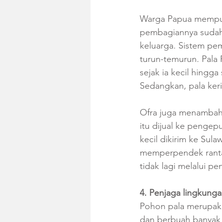
Warga Papua mempuny
pembagiannya sudah 
keluarga. Sistem pem
turun-temurun. Pala
sejak ia kecil hingg
Sedangkan, pala kerin
Ofra juga menambahk
itu dijual ke pengep
kecil dikirim ke Sul
memperpendek rantai
tidak lagi melalui 
4. Penjaga lingkung
Pohon pala merupaka
dan berbuah banyak 