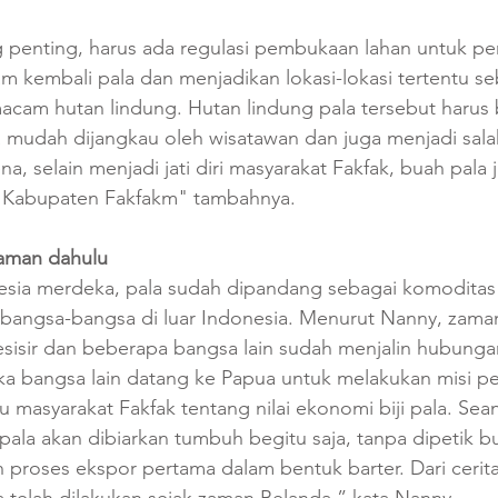
 penting, harus ada regulasi pembukaan lahan untuk 
 kembali pala dan menjadikan lokasi-lokasi tertentu se
macam hutan lindung. Hutan lindung pala tersebut harus 
a mudah dijangkau oleh wisatawan dan juga menjadi sala
na, selain menjadi jati diri masyarakat Fakfak, buah pala 
Kabupaten Fakfakm" tambahnya.
zaman dahulu
sia merdeka, pala sudah dipandang sebagai komoditas y
 bangsa-bangsa di luar Indonesia. Menurut Nanny, zama
esisir dan beberapa bangsa lain sudah menjalin hubunga
a bangsa lain datang ke Papua untuk melakukan misi pen
masyarakat Fakfak tentang nilai ekonomi biji pala. Sea
pala akan dibiarkan tumbuh begitu saja, tanpa dipetik b
 proses ekspor pertama dalam bentuk barter. Dari cerita
a telah dilakukan sejak zaman Belanda,” kata Nanny. 