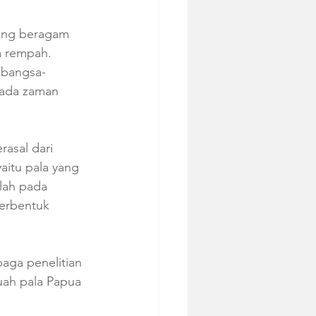
yang beragam 
a rempah. 
 bangsa-
pada zaman 
rasal dari 
yaitu pala yang 
lah pada 
erbentuk 
aga penelitian 
uah pala Papua 