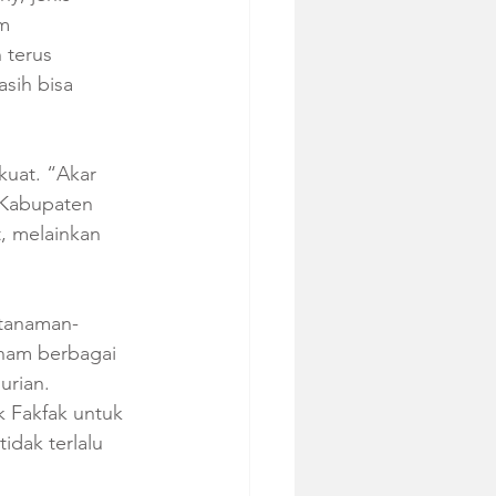
m 
 terus 
sih bisa 
kuat. “Akar 
 Kabupaten 
, melainkan 
 tanaman-
anam berbagai 
urian. 
 Fakfak untuk 
dak terlalu 