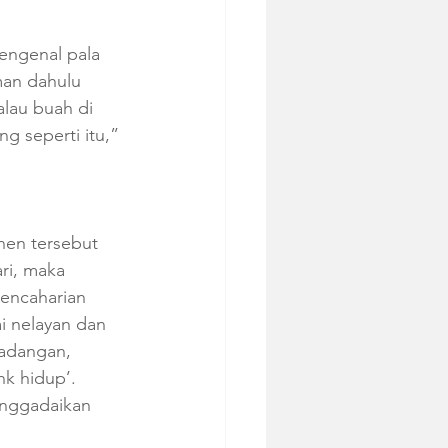
engenal pala 
man dahulu 
lau buah di 
g seperti itu,” 
nen tersebut 
ri, maka 
encaharian 
i nelayan dan 
adangan, 
k hidup’. 
nggadaikan 