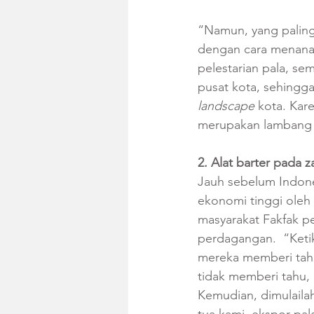
“Namun, yang paling
dengan cara menanam
pelestarian pala, se
pusat kota, sehingg
landscape 
kota. Kare
merupakan lambang 
2. Alat barter pada 
Jauh sebelum Indone
ekonomi tinggi oleh
masyarakat Fakfak p
perdagangan.  “Ketik
mereka memberi tahu 
tidak memberi tahu, 
Kemudian, dimulailah
tua kami, ekspor pal