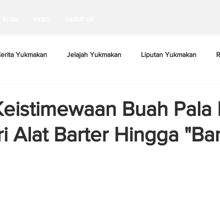
BLOG
VIDEO
ABOUT US
erita Yukmakan
Jelajah Yukmakan
Liputan Yukmakan
R
Keistimewaan Buah Pala
ri Alat Barter Hingga "Ba