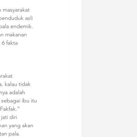
n masyarakat 
penduduk asli 
pala endemik. 
han makanan 
 6 fakta 
rakat 
 kalau tidak 
nya adalah 
ebagai ibu itu 
Fakfak.” 
ti diri 
nan yang akan 
n pala. 