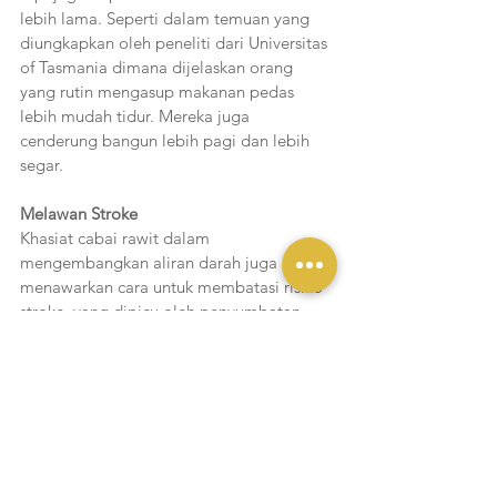
lebih lama. Seperti dalam temuan yang 
diungkapkan oleh peneliti dari Universitas 
of Tasmania dimana dijelaskan orang 
yang rutin mengasup makanan pedas 
lebih mudah tidur. Mereka juga 
cenderung bangun lebih pagi dan lebih 
segar.
Melawan Stroke 
Khasiat cabai rawit dalam 
mengembangkan aliran darah juga 
menawarkan cara untuk membatasi risiko 
stroke, yang dipicu oleh penyumbatan 
pembuluh darah dan pembekuan darah di 
otak.