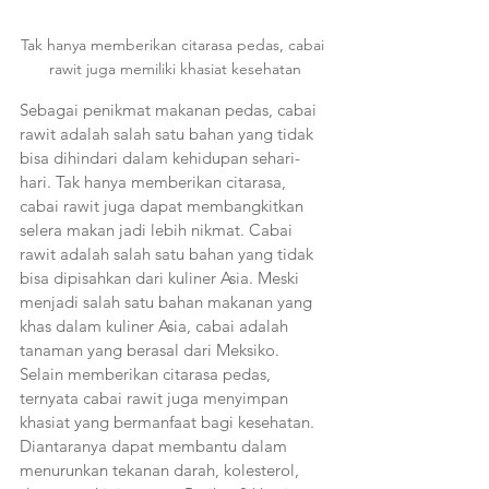
Tak hanya memberikan citarasa pedas, cabai 
rawit juga memiliki khasiat kesehatan
Sebagai penikmat makanan pedas, cabai 
rawit adalah salah satu bahan yang tidak 
bisa dihindari dalam kehidupan sehari-
hari. Tak hanya memberikan citarasa, 
cabai rawit juga dapat membangkitkan 
selera makan jadi lebih nikmat. Cabai 
rawit adalah salah satu bahan yang tidak 
bisa dipisahkan dari kuliner Asia. Meski 
menjadi salah satu bahan makanan yang 
khas dalam kuliner Asia, cabai adalah 
tanaman yang berasal dari Meksiko.
Selain memberikan citarasa pedas, 
ternyata cabai rawit juga menyimpan 
khasiat yang bermanfaat bagi kesehatan. 
Diantaranya dapat membantu dalam 
menurunkan tekanan darah, kolesterol, 