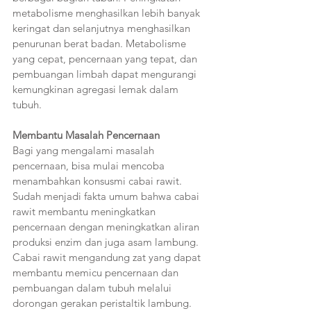
metabolisme menghasilkan lebih banyak 
keringat dan selanjutnya menghasilkan 
penurunan berat badan. Metabolisme 
yang cepat, pencernaan yang tepat, dan 
pembuangan limbah dapat mengurangi 
kemungkinan agregasi lemak dalam 
tubuh.  
Membantu Masalah Pencernaan 
Bagi yang mengalami masalah 
pencernaan, bisa mulai mencoba 
menambahkan konsusmi cabai rawit. 
Sudah menjadi fakta umum bahwa cabai 
rawit membantu meningkatkan 
pencernaan dengan meningkatkan aliran 
produksi enzim dan juga asam lambung. 
Cabai rawit mengandung zat yang dapat 
membantu memicu pencernaan dan 
pembuangan dalam tubuh melalui 
dorongan gerakan peristaltik lambung.  