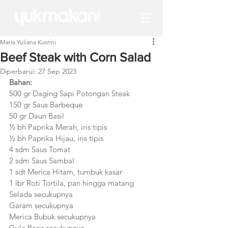
Maria Yuliana Kusrini
Beef Steak with Corn Salad
Diperbarui:
27 Sep 2023
Bahan:
500 gr Daging Sapi Potongan Steak
150 gr Saus Barbeque
50 gr Daun Basil
½ bh Paprika Merah, iris tipis
½ bh Paprika Hijau, iris tipis
4 sdm Saus Tomat
2 sdm Saus Sambal
1 sdt Merica Hitam, tumbuk kasar
1 lbr Roti Tortila, pan hingga matang
Selada secukupnya
Garam secukupnya
Merica Bubuk secukupnya
Gula Pasir secukupnya