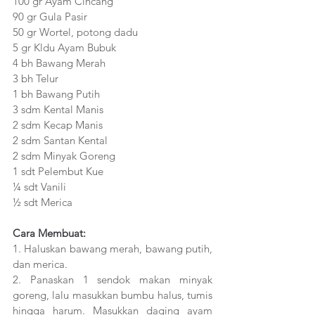
100 gr Ayam Cincang
90 gr Gula Pasir
50 gr Wortel, potong dadu
5 gr Kldu Ayam Bubuk
4 bh Bawang Merah
3 bh Telur
1 bh Bawang Putih
3 sdm Kental Manis
2 sdm Kecap Manis
2 sdm Santan Kental
2 sdm Minyak Goreng
1 sdt Pelembut Kue
¼ sdt Vanili
½ sdt Merica 
Cara Membuat:
1. Haluskan bawang merah, bawang putih, 
dan merica. 
2. Panaskan 1 sendok makan minyak 
goreng, lalu masukkan bumbu halus, tumis 
hingga harum. Masukkan daging ayam 