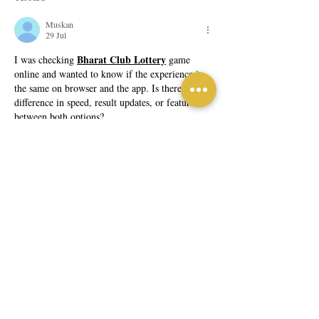
Muskan
29 Jul
Bharat Club Lottery
I was checking 
 game 
online and wanted to know if the experience is 
the same on browser and the app. Is there any 
difference in speed, result updates, or features 
between both options?
Suka
Balas
Muskan
29 Jul
Bharat Club 
I’m having a small confusion with 
login APK
 login. Does it require OTP 
verification every time, or only during the first 
login? Also, what should we do if OTP doesn’t 
arrive on time?
Suka
Balas