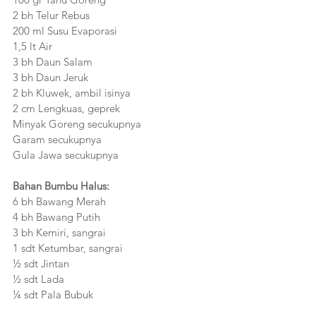
‎2 bh Telur Rebus
200 ml Susu Evaporasi 
1,5 lt Air
‎3 bh Daun Salam
‎3 bh Daun Jeruk
2 bh Kluwek, ambil isinya
‎2 cm Lengkuas, geprek
Minyak Goreng secukupnya
Garam secukupnya
Gula Jawa secukupnya
Bahan Bumbu Halus:
6 bh Bawang Merah
‎4 bh Bawang Putih
3 bh Kemiri, sangrai
1 sdt Ketumbar, sangrai
‎½ sdt Jintan
½ sdt Lada
¼ sdt Pala Bubuk