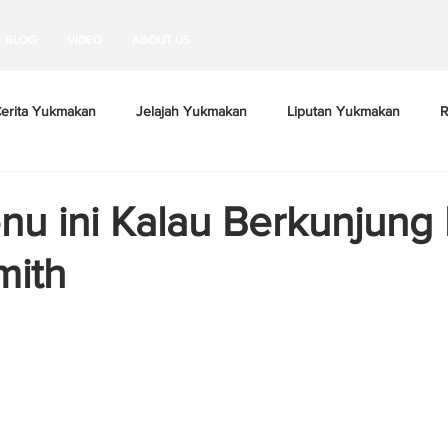
BLOG
VIDEO
ABOUT US
erita Yukmakan
Jelajah Yukmakan
Liputan Yukmakan
R
u ini Kalau Berkunjung
mith