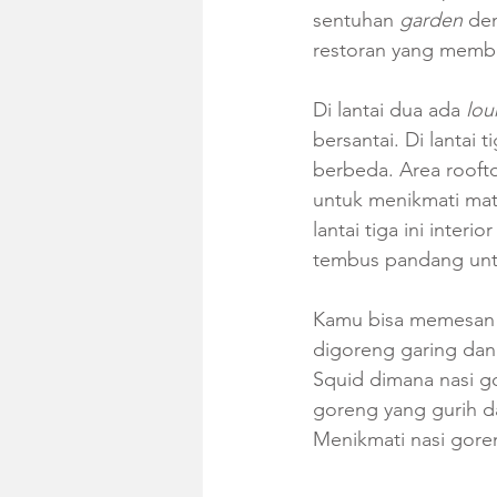
sentuhan 
garden
 de
restoran yang membe
Di lantai dua ada 
lou
bersantai. Di lantai t
berbeda. Area rooft
untuk menikmati mat
lantai tiga ini inter
tembus pandang untu
Kamu bisa memesan C
digoreng garing dan 
Squid dimana nasi g
goreng yang gurih d
Menikmati nasi gore