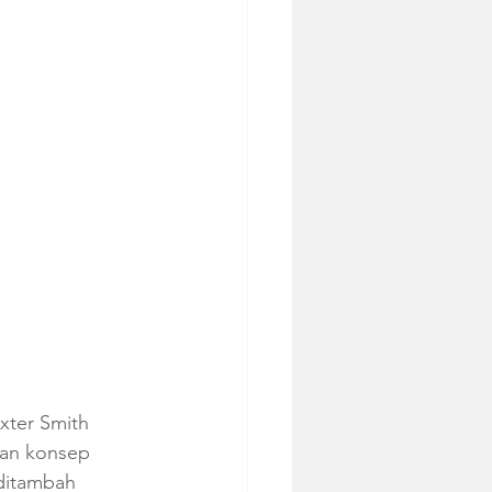
xter Smith 
gan konsep 
ditambah 