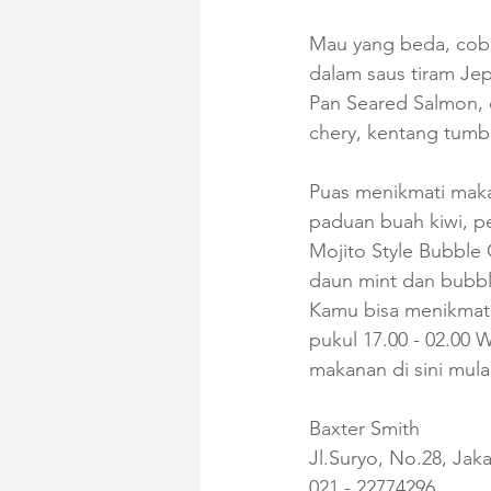
Mau yang beda, coba 
dalam saus tiram Je
Pan Seared Salmon, 
chery, kentang tumbu
Puas menikmati makan
paduan buah kiwi, p
Mojito Style Bubble 
daun mint dan bubb
Kamu bisa menikmati 
pukul 17.00 - 02.00 
makanan di sini mulai
Baxter Smith
Jl.Suryo, No.28, Jaka
021 - 22774296