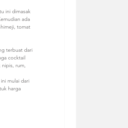
u ini dimasak 
 Kemudian ada 
himeji, tomat 
g terbuat dari 
ga cocktail 
nipis, rum, 
ni mulai dari 
tuk harga 