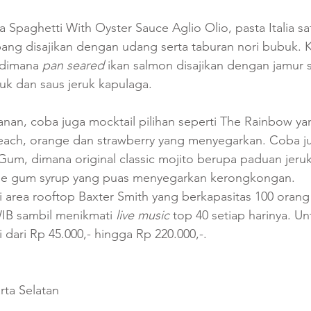
Spaghetti With Oyster Sauce Aglio Olio, pasta Italia sat
pang disajikan dengan udang serta taburan nori bubuk.
dimana 
pan seared
 ikan salmon disajikan dengan jamur s
k dan saus jeruk kapulaga. 
an, coba juga mocktail pilihan seperti The Rainbow yan
each, orange dan strawberry yang menyegarkan. Coba ju
Gum, dimana original classic mojito berupa paduan jeruk 
le gum syrup yang puas menyegarkan kerongkongan.
area rooftop Baxter Smith yang berkapasitas 100 orang i
WIB sambil menikmati 
live music
 top 40 setiap harinya. Un
 dari Rp 45.000,- hingga Rp 220.000,-.
rta Selatan