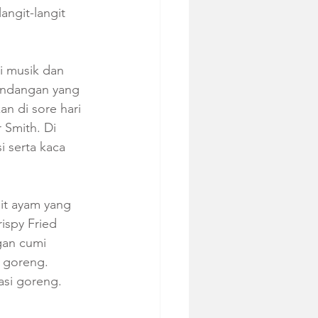
ngit-langit 
 musik dan 
andangan yang 
 di sore hari 
 Smith. Di 
i serta kaca 
it ayam yang 
ispy Fried 
gan cumi 
 goreng. 
asi goreng.