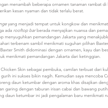
ngan menambah beberapa ornamen tanaman rambat di la
rikan kesan nyaman dan tidak terlalu berat.
nge 
yang menjadi tempat untuk kongkow dan menikmati
iga ada 
rooftop bar 
berada menyajikan nuansa dan pem
op menyuguhkan pemandangan Jakarta yang menakjubkan
ahari terbenam sambil menikmati suguhan pilihan Baxter
ior Baxter Smith didominasi dengan ornamen, kayu dan bes
k menikmati pemandangan Jakarta dari ketinggian.
hicken Skin sebagai pembuka, camilan terbuat dari kul
gurih ini sukses bikin nagih. Kemudian saya mencoba Cr
oreng daun ketumbar dengan aroma khas disajikan den
an garing dengan taburan irisan cabai dan bawang putih
ng daun ketumbar ini jadi pengalaman baru menikmati n