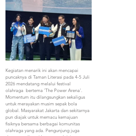
Kegiatan menarik ini akan mencapai 
puncaknya di Taman Literasi pada 4-5 Juli 
2026 mendatang melalui festival 
olahraga  bertema 'The Power Arena'. 
Momentum itu dilangsungkan sekaligus 
untuk merayakan musim sepak bola 
global. Masyarakat Jakarta dan sekitarnya 
pun diajak untuk memacu kemajuan 
fisiknya bersama berbagai komunitas 
olahraga yang ada. Pengunjung juga 