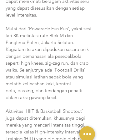
dapat menikmati beragam aktivitas seru 
yang dapat disesuaikan dengan setiap 
level intensitas.
Mulai dari 'Powerade Fun Run', yakni sesi 
lari 3K melintasi rute Blok M dan 
Panglima Polim, Jakarta Selatan. 
Kegiatan itu akan dipadukan secara unik 
dengan pemanasan ala pesepakbola 
seperti high knees, zig-zag run, dan crab 
walks. Selanjutnya ada 'Football Drills' 
atau simulasi latihan sepak bola yang 
melatih kelincahan kaki, kontrol 
bola, passing, dan tendangan penalti 
dalam aksi gawang kecil. 
Aktivitas 'HIIT & Basketball Shootout' 
juga dapat ditemukan, khususnya bagi 
mereka yang mencari intensitas tinggi. 
tersedia kelas High-Intensity Interval 
Training (HIIT) yang dipimpin oleh pelatih 