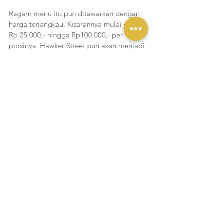
Ragam menu itu pun ditawarkan dengan 
harga terjangkau. Kisarannya mulai dari 
Rp 25.000,- hingga Rp100.000,- per 
porsinya. Hawker Street pun akan menjadi 
destinasi kuliner dengan harga terjangkau 
dan menggugah selera. Area ini memiliki 
kapasitas lebih dari 500 tempat duduk 
dengan menghadirkan nuansa heritage 
Chinatown yang nyaman untuk 
mendukung pengalaman bersantap 
keluarga maupun bersama teman dan 
kolega.
Dengan memperkenalkan wajah 
terbarunya, Hawker Street Pluit Village 
diharapkan dapat menjadi pusat destinasi 
kuliner keluarga di kawasan Jakarta Utara. 
Tak hanya itu saja, hadirnya Hawker Street 
ini juga memiliki peran dalam 
mempromosikan kekayaan kuliner 