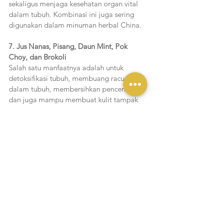
sekaligus menjaga kesehatan organ vital 
dalam tubuh. Kombinasi ini juga sering 
digunakan dalam minuman herbal China.
7. Jus Nanas, Pisang, Daun Mint, Pok 
Choy, dan Brokoli
Salah satu manfaatnya adalah untuk 
detoksifikasi tubuh, membuang racun 
dalam tubuh, membersihkan pencernaan, 
dan juga mampu membuat kulit tampak 
cerah dan segar. Tak jarang jus kombinasi 
ini pun dijadikan menu pilihan bagi 
mereka yang sedang menjalankan 
program diet.
Cerita Yukmakan
Lihat Semua
Postingan Terakhir