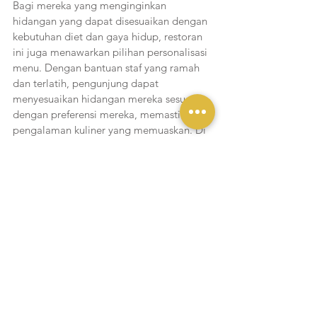
Bagi mereka yang menginginkan 
hidangan yang dapat disesuaikan dengan 
kebutuhan diet dan gaya hidup, restoran 
ini juga menawarkan pilihan personalisasi 
menu. Dengan bantuan staf yang ramah 
dan terlatih, pengunjung dapat 
menyesuaikan hidangan mereka sesuai 
dengan preferensi mereka, memastikan 
pengalaman kuliner yang memuaskan. Di 
masa kini ketika kesehatan menjadi 
perhatian utama, restoran seperti Klean 
Bowl ini pun menjadi salah satu solusi 
sempurna bagi masyarakat.
Liputan Yukmakan
Lihat Semua
Postingan Terakhir