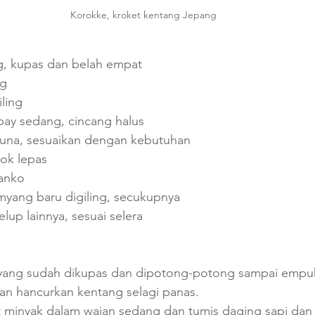
Korokke, kroket kentang Jepang
, kupas dan belah empat 
ng
ling 
ay sedang, cincang halus 
una, sesuaikan dengan kebutuhan 
cok lepas 
anko  
myang baru digiling, secukupnya 
lup lainnya, sesuai selera
ang sudah dikupas dan dipotong-potong sampai empuk,
n hancurkan kentang selagi panas.  
t minyak dalam wajan sedang dan tumis daging sapi da