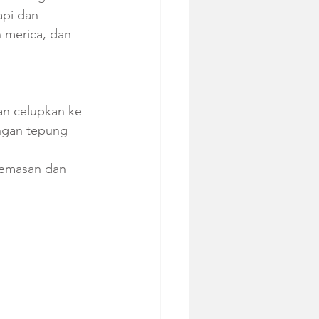
pi dan 
merica, dan 
n celupkan ke 
engan tepung 
eemasan dan 