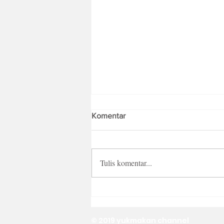
Komentar
Tulis komentar...
Puding Susu Karamel
© 2019 yukmakan channel