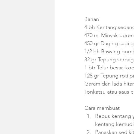
Bahan
4 bh Kentang sedang
470 ml Minyak gore
450 gr Daging sapi gi
1/2 bh Bawang bomb
32 gr Tepung serbag
1 btr Telur besar, ko
128 gr Tepung roti p
Garam dan lada hita
Tonkatsu atau saus ce
Cara membuat 
Rebus kentang y
kentang kemudia
Panaskan sediki