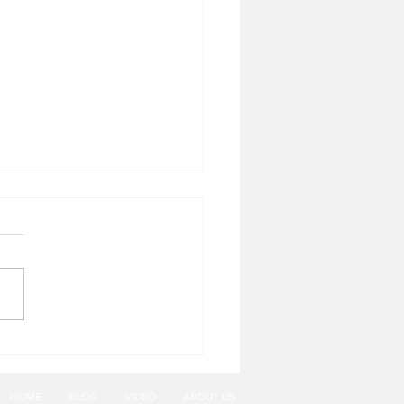
ies Tiramisu
HOME
BLOG
VIDEO
ABOUT US