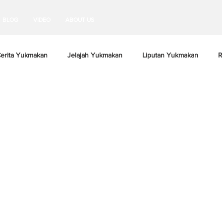
BLOG
VIDEO
ABOUT US
erita Yukmakan
Jelajah Yukmakan
Liputan Yukmakan
R