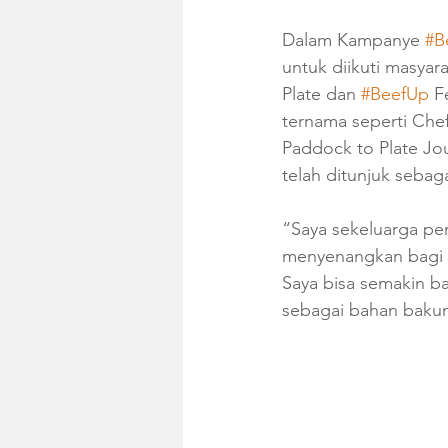
Dalam Kampanye 
#B
untuk diikuti masyara
Plate dan 
#BeefUp
 F
ternama seperti Che
Paddock to Plate Jou
telah ditunjuk sebag
“Saya sekeluarga pe
menyenangkan bagi s
Saya bisa semakin b
sebagai bahan bakun