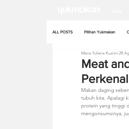
HOME
ALL POSTS
Pilihan Yukmakan
C
Maria Yuliana Kusrini
28 Ag
Meat and
Perkena
Makan daging seben
tubuh kita. Apalagi 
protein yang tinggi 
mengonsumsinya, juga