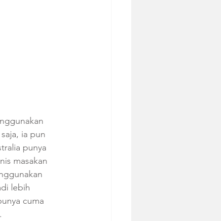
enggunakan 
saja, ia pun 
tralia punya 
enis masakan 
enggunakan 
di lebih 
mbunya cuma 
  