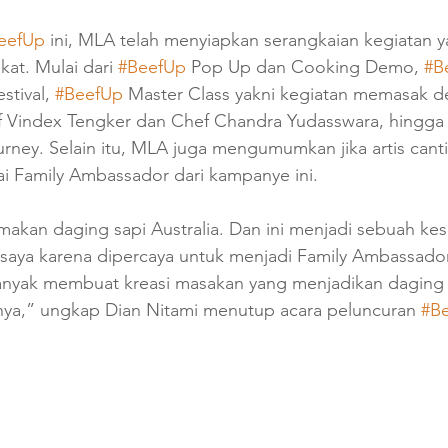
eefUp
 ini, MLA telah menyiapkan serangkaian kegiatan 
kat. Mulai dari 
#BeefUp
 Pop Up dan Cooking Demo, 
#B
estival, 
#BeefUp
 Master Class yakni kegiatan memasak d
f Vindex Tengker dan Chef Chandra Yudasswara, hingga
rney. Selain itu, MLA juga mengumumkan jika artis canti
ai Family Ambassador dari kampanye ini. 
makan daging sapi Australia. Dan ini menjadi sebuah ke
aya karena dipercaya untuk menjadi Family Ambassado
anyak membuat kreasi masakan yang menjadikan daging s
ya,” ungkap Dian Nitami menutup acara peluncuran 
#B