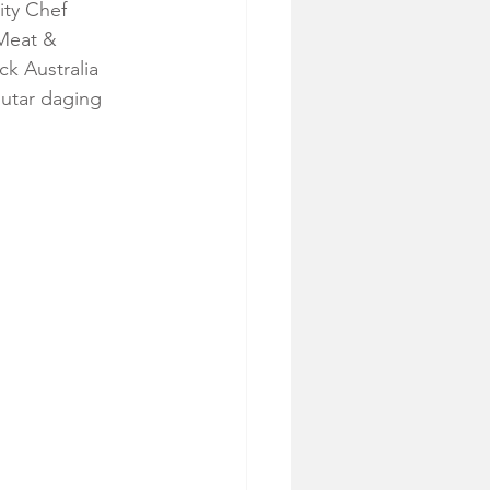
ity Chef 
Meat & 
k Australia 
utar daging 