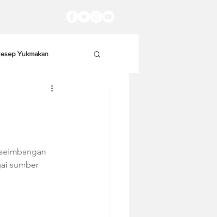
esep Yukmakan
eseimbangan 
gai sumber 