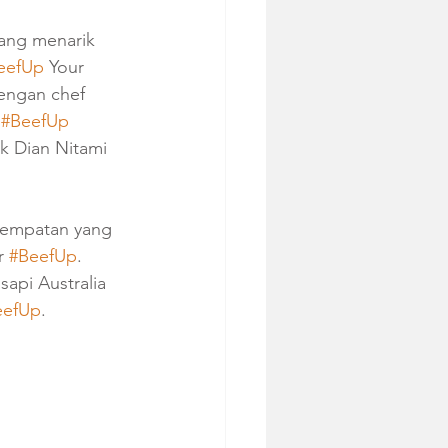
yang menarik 
eefUp
 Your 
engan chef 
 
#BeefUp
k Dian Nitami 
sempatan yang 
r 
#BeefUp
. 
api Australia 
eefUp
.