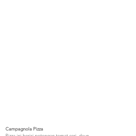
Campagnola Pizza
Pizza ini berisi potongan tomat ceri, daun 