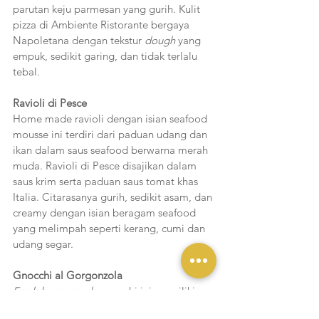
parutan keju parmesan yang gurih. Kulit 
pizza di Ambiente Ristorante bergaya 
Napoletana dengan tekstur 
dough
 yang 
empuk, sedikit garing, dan tidak terlalu 
tebal.
Ravioli di Pesce
Home made ravioli dengan isian seafood 
mousse ini terdiri dari paduan udang dan 
ikan dalam saus seafood berwarna merah 
muda. Ravioli di Pesce disajikan dalam 
saus krim serta paduan saus tomat khas 
Italia. Citarasanya gurih, sedikit asam, dan 
creamy dengan isian beragam seafood 
yang melimpah seperti kerang, cumi dan 
udang segar. 
Gnocchi al Gorgonzola
Fresh home made
 gnocchi ini memiliki 
tekstur yang empuk dan lembut. Disajikan 