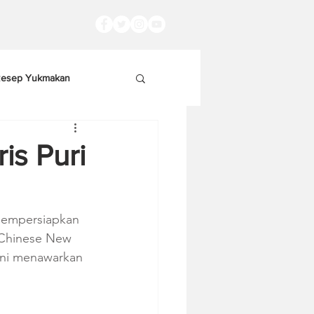
esep Yukmakan
is Puri
mempersiapkan 
 Chinese New 
 ini menawarkan 