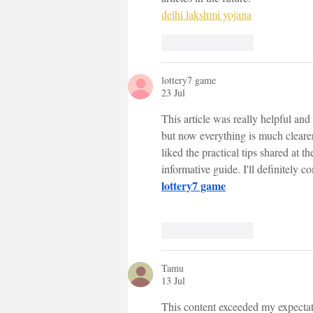
delhi lakshmi yojana
Suka
Balas
lottery7 game
23 Jul
This article was really helpful and
but now everything is much clearer
liked the practical tips shared at 
informative guide. I'll definitely c
lottery7 game
Suka
Balas
Tamu
13 Jul
This content exceeded my expectati