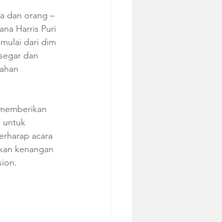
 dan orang – 
a Harris Puri 
mulai dari dim 
 segar dan 
ahan 
 memberikan 
 untuk 
erharap acara 
akan kenangan 
sion.