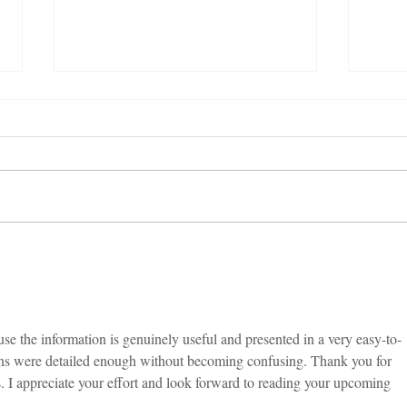
Yuk Kunjungi 3 Destinasi
Moon
Kuliner Seru di Serpong Ini!
Ritz-
Plac
e the information is genuinely useful and presented in a very easy-to-
ons were detailed enough without becoming confusing. Thank you for 
s. I appreciate your effort and look forward to reading your upcoming 