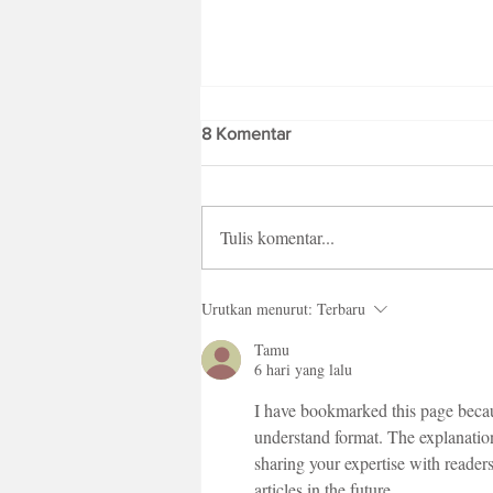
8 Komentar
Tulis komentar...
Fresh Batch Blok M Sebagai
Urutkan menurut:
Terbaru
Creative Playground Pizza Hut
Indonesia yang Sajikan Kreasi
Tamu
Pizza Berbeda
6 hari yang lalu
I have bookmarked this page becaus
understand format. The explanati
sharing your expertise with reader
articles in the future.