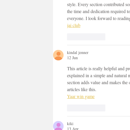
style. Every section contributed s
the time and dedication required t
everyone. I look forward to readin
jai club
Suka
Balas
kindal jenner
12 Jun
This article is really helpful and p
explained in a simple and natural 
section adds value and makes the o
articles like this.
Yaar win game
Suka
Balas
kiki
13 Apr