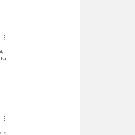
t, 
lso 
 
ing 