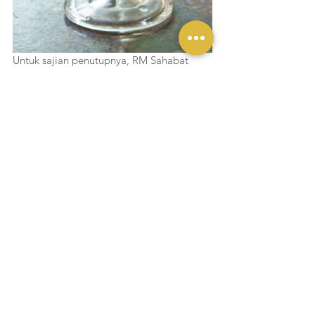
Untuk sajian penutupnya, RM Sahabat 
memiliki banyak pilihan menu. Salah satu 
yang nikmat untuk dipesan adalah Es 
Campurnya yang segar. Es Campur ini 
berisikan aneka buah-buahan kemudian 
disiram dengan sirup dan susu kental 
manis. 
RM Sahabat – Yun Sin
Jl. Jend. Sudirman No. 12, Bogor
0251 – 8325195
Liputan Yukmakan
Lihat Semua