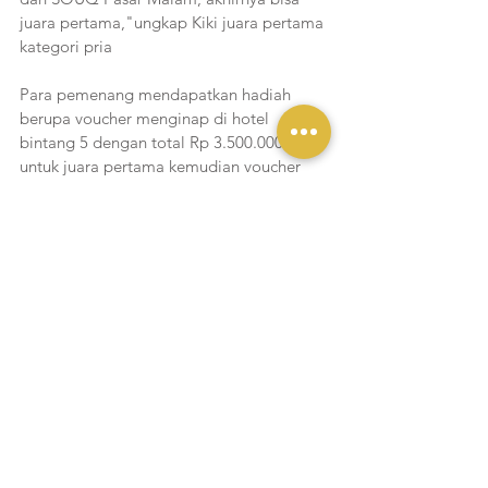
juara pertama,"ungkap Kiki juara pertama 
kategori pria
Para pemenang mendapatkan hadiah 
berupa voucher menginap di hotel 
bintang 5 dengan total Rp 3.500.000,- 
untuk juara pertama kemudian voucher 
belanja Summarecon Mall Serpong total 
senilai Rp 2.100.000,- kartu makan SOUQ 
total senilai Rp 1.600.000,- 
Liputan Yukmakan
Lihat Semua
Postingan Terakhir