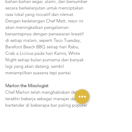
bahan-bahan segar, alami, dan bersumber 
secara berkelanjutan untuk menciptakan 
rasa lokal yang inovatif dan nikmat. 
Dengan kedatangan Chef Matt, resor ini 
akan meningkatkan pengalaman 
bersantapnya dengan penawaran kreatif 
di setiap malam, seperti Taco Tuesday, 
Barefoot Beach BBQ setiap hari Rabu, 
Crab a Licious pada hari Kamis, White 
Night setiap bulan purnama dan banyak 
lagi yang akan datang, sambil 
menampilkan suasana tepi pantai.
Marlon the Mixologist
Chef Marlon telah menghabiskan dekade 
terakhir bekerja sebagai manajer dan 
bartender di beberapa bar paling populer 
di Bali. Salah satu spesialisasinya adalah 
menciptakan minuman yang menyegarkan 
dan nikmat dengan bahan-bahan lokal 
yang ringan dan beraroma. Ramuannya 