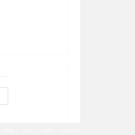
alanan Buah Segar Kulit
ulu Halus yang Dikenal
an Nama 'Kiwi'
HOME
BLOG
VIDEO
ABOUT US