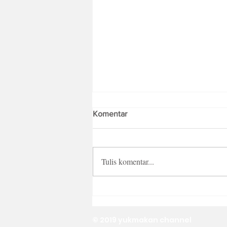
Komentar
Tulis komentar...
Tips Masak Gulai Kambing
Praktis dan Anti Gagal
© 2019 yukmakan channel