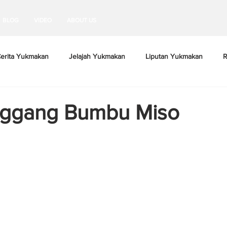
BLOG
VIDEO
ABOUT US
erita Yukmakan
Jelajah Yukmakan
Liputan Yukmakan
R
1
nggang Bumbu Miso