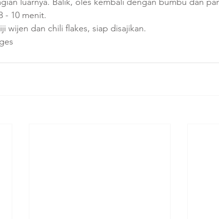
bagian luarnya. Balik, oles kembali dengan bumbu dan p
 - 10 menit. 
i wijen dan chili flakes, siap disajikan.
ages