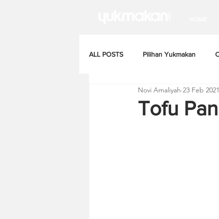
HOME
ALL POSTS
Pilihan Yukmakan
C
Novi Amaliyah
23 Feb 202
Tofu Pa