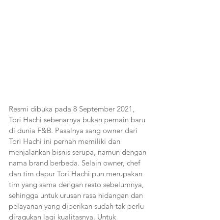
Resmi dibuka pada 8 September 2021, 
Tori Hachi sebenarnya bukan pemain baru 
di dunia F&B. Pasalnya sang owner dari 
Tori Hachi ini pernah memiliki dan 
menjalankan bisnis serupa, namun dengan 
nama brand berbeda. Selain owner, chef 
dan tim dapur Tori Hachi pun merupakan 
tim yang sama dengan resto sebelumnya, 
sehingga untuk urusan rasa hidangan dan 
pelayanan yang diberikan sudah tak perlu 
diragukan lagi kualitasnya. Untuk 