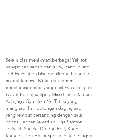
Selain bisa menikmati berbagai Yakitori 
hangat nan sedap dan juicy, pengunjung 
Tori Hachi juga bisa menikmati hidangan 
nikmat lainnya. Mulai dari ramen 
bercitarasa pedas yang pastinya akan jadi 
favorit bernama Spicy Miso Hachi Ramen. 
Ada juga Gyu Niku No Tataki yang 
menghadirkan potongan daging sapi 
yang lembut bersanding dengan saus 
ponzu. Jangan lewatkan juga Salmon 
Teriyaki, Special Dragon Roll, Koebi 
Karaage, Tori Hachi Special Salad, hingga 