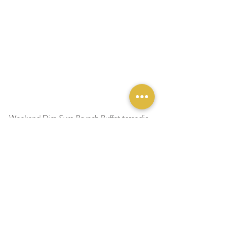
Weekend Dim Sum Brunch Buffet tersedia 
dengan harga IDR 428.000 net per orang 
dewasa, serta IDR 228.000 untuk anak-
anak dan warga lanjut usia (61 tahun ke 
atas). Buffet ini dapat dinikmati setiap 
Sabtu, Minggu, dan hari libur nasional, 
mulai pukul 09.30 hingga 15.00. Dapatkan 
penawaran menarik Buy 4 Get 5 mulai 
dari 14 September hingga 22 Desember 
2024 (Syarat & Ketentuan berlaku).