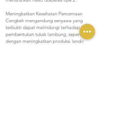
Meningkatkan Kesehatan Pencernaan
Cengkeh mengandung senyawa yang 
terbukti dapat melindungi terhadap 
pembentukan tukak lambung, seperti 
dengan meningkatkan produksi lendir 
lambung yang membantu mencegah erosi 
pada lapisan lambung. Setidaknya satu 
penelitian bahkan menemukan bahwa 
cengkeh dapat memiliki efek yang sama 
seperti beberapa obat anti maag. Dalam 
bentuk ekstrak, cengkeh juga dapat 
berkontribusi pada fungsi hati yang sehat 
dengan mengurangi peradangan dan 
stres oksidatif dan berpotensi membantu 
mencegah kerusakan hati dan jaringan 
parut.