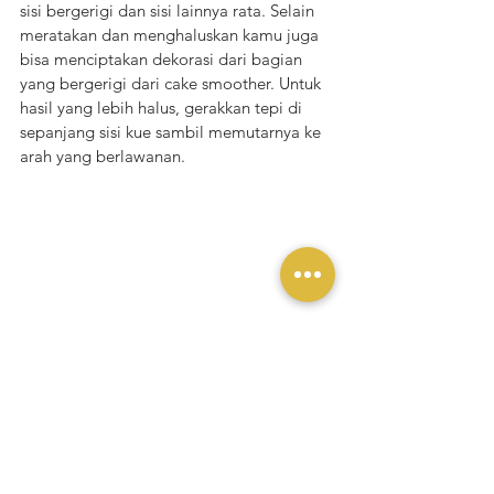
sisi bergerigi dan sisi lainnya rata. Selain 
meratakan dan menghaluskan kamu juga 
bisa menciptakan dekorasi dari bagian 
yang bergerigi dari cake smoother. Untuk 
hasil yang lebih halus, gerakkan tepi di 
sepanjang sisi kue sambil memutarnya ke 
arah yang berlawanan.
Sering-sering Praktik Menggunakan Spuit
Membuat hiasan bunga dan bentuk 
lainnya menggunakan piping bag dengan 
berbagai spuit adalah hal yang 