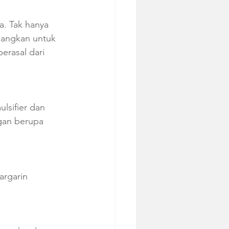
. Tak hanya 
dangkan untuk 
rasal dari 
sifier dan 
gan berupa 
argarin 