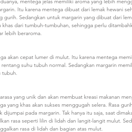
anya, mentega jelas memiliki aroma yang lebih mengg
garin. Itu karena mentega dibuat dari lemak hewani seh
g gurih. Sedangkan untuk margarin yang dibuat dari lem
u khas dari tumbuh-tumbuhan, sehingga perlu ditambahk
r lebih beraroma.
a akan cepat lumer di mulut. Itu karena mentega memiliki
i rentang suhu tubuh normal. Sedangkan margarin memiliki
u tubuh.
arasa yang unik dan akan membuat kreasi makanan menjad
ega yang khas akan sukses menggugah selera. Rasa guri
k dijumpai pada margarin. Tak hanya itu saja, saat dima
an rasa seperti lilin di lidah dan langit-langit mulut. S
galkan rasa di lidah dan bagian atas mulut. 