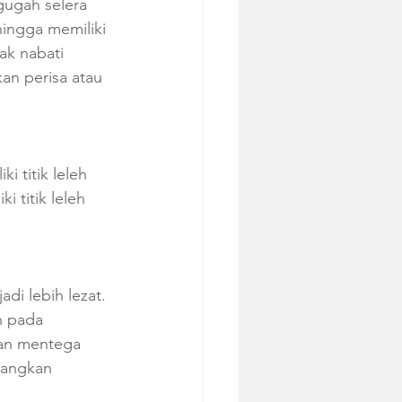
ugah selera 
ingga memiliki 
ak nabati 
an perisa atau 
 titik leleh 
 titik leleh 
i lebih lezat. 
h pada 
kan mentega 
edangkan 