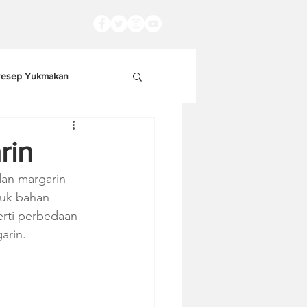
esep Yukmakan
rin
an margarin 
tuk bahan 
erti perbedaan 
arin.