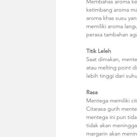
Membahas aroma kedu
ketimbang aroma mar
aroma khas susu yan
memiliki aroma lang
perasa tambahan aga
Titik Leleh
Saat dimakan, menteg
atau melting point d
lebih tinggi dari suh
Rasa
Mentega memiliki cit
Citarasa gurih ment
mentega ini pun tida
tidak akan meninggalk
margarin akan mening