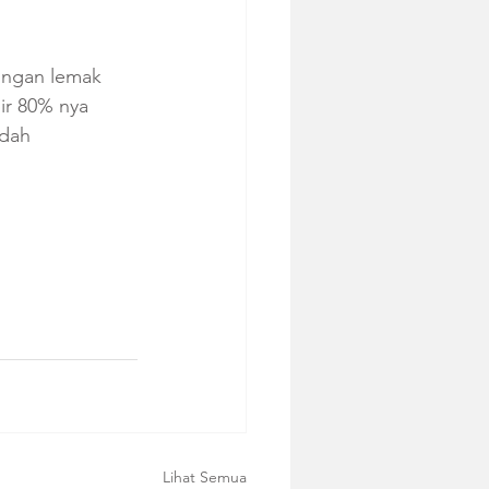
ungan lemak 
r 80% nya 
dah 
Lihat Semua