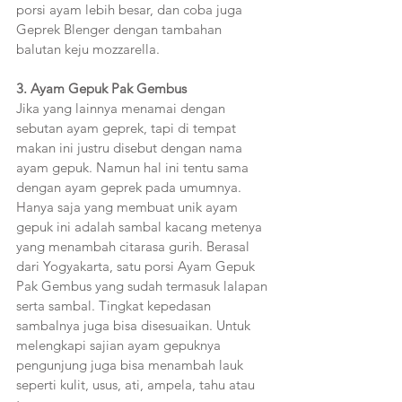
porsi ayam lebih besar, dan coba juga 
Geprek Blenger dengan tambahan 
balutan keju mozzarella.
3. Ayam Gepuk Pak Gembus
Jika yang lainnya menamai dengan 
sebutan ayam geprek, tapi di tempat 
makan ini justru disebut dengan nama 
ayam gepuk. Namun hal ini tentu sama 
dengan ayam geprek pada umumnya. 
Hanya saja yang membuat unik ayam 
gepuk ini adalah sambal kacang metenya 
yang menambah citarasa gurih. Berasal 
dari Yogyakarta, satu porsi Ayam Gepuk 
Pak Gembus yang sudah termasuk lalapan 
serta sambal. Tingkat kepedasan 
sambalnya juga bisa disesuaikan. Untuk 
melengkapi sajian ayam gepuknya 
pengunjung juga bisa menambah lauk 
seperti kulit, usus, ati, ampela, tahu atau 