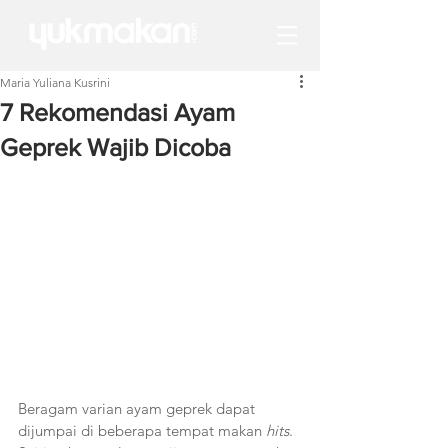
Maria Yuliana Kusrini
7 Rekomendasi Ayam
Geprek Wajib Dicoba
Beragam varian ayam geprek dapat 
dijumpai di beberapa tempat makan 
hits
. 