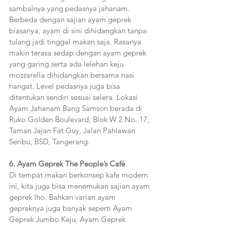
sambalnya yang pedasnya jahanam. 
Berbeda dengan sajian ayam geprek 
biasanya, ayam di sini dihidangkan tanpa 
tulang jadi tinggal makan saja. Rasanya 
makin terasa sedap dengan ayam geprek 
yang garing serta ada lelehan keju 
mozzarella dihidangkan bersama nasi 
hangat. Level pedasnya juga bisa 
ditentukan sendiri sesuai selera. Lokasi 
Ayam Jahanam Bang Samson berada di 
Ruko Golden Boulevard, Blok W 2 No. 17, 
Taman Jajan Fat Guy, Jalan Pahlawan 
Seribu, BSD, Tangerang.
6. Ayam Geprek The People’s Café
Di tempat makan berkonsep kafe modern 
ini, kita juga bisa menemukan sajian ayam 
geprek lho. Bahkan varian ayam 
gepreknya juga banyak seperti Ayam 
Geprek Jumbo Keju, Ayam Geprek 