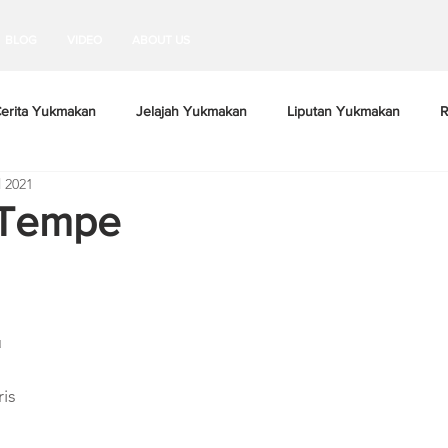
BLOG
VIDEO
ABOUT US
erita Yukmakan
Jelajah Yukmakan
Liputan Yukmakan
R
l 2021
 Tempe
u
is 