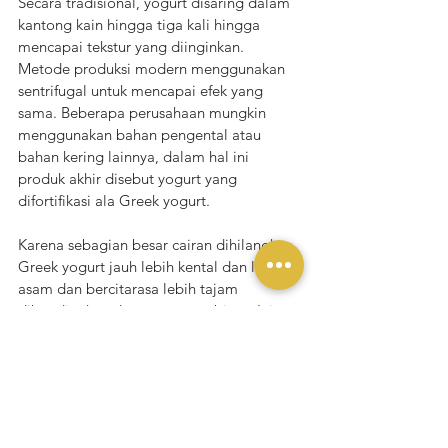
Secara tradisional, yogurt disaring dalam 
kantong kain hingga tiga kali hingga 
mencapai tekstur yang diinginkan. 
Metode produksi modern menggunakan 
sentrifugal untuk mencapai efek yang 
sama. Beberapa perusahaan mungkin 
menggunakan bahan pengental atau 
bahan kering lainnya, dalam hal ini 
produk akhir disebut yogurt yang 
difortifikasi ala Greek yogurt. 
Karena sebagian besar cairan dihilangkan, 
Greek yogurt jauh lebih kental dan lebih 
asam dan bercitarasa lebih tajam 
dibandingkan dengan yogurt biasa. Ini 
juga mengapa harga Greek yogurt 
umumnya lebih mahal karena 
membutuhkan lebih banyak susu pada 
saat produksinya.
Cerita Yukmakan