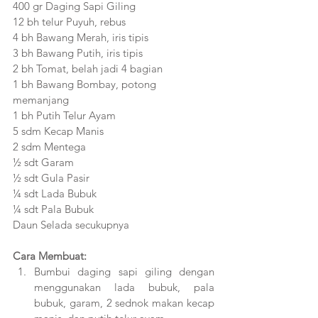
400 gr Daging Sapi Giling
12 bh telur Puyuh, rebus
4 bh Bawang Merah, iris tipis
3 bh Bawang Putih, iris tipis
2 bh Tomat, belah jadi 4 bagian
1 bh Bawang Bombay, potong 
memanjang
1 bh Putih Telur Ayam
5 sdm Kecap Manis
2 sdm Mentega
½ sdt Garam
½ sdt Gula Pasir
¼ sdt Lada Bubuk
¼ sdt Pala Bubuk
Daun Selada secukupnya
Cara Membuat:
Bumbui daging sapi giling dengan 
menggunakan lada bubuk, pala 
bubuk, garam, 2 sednok makan kecap 