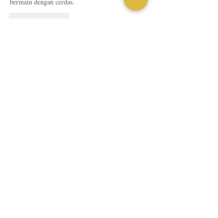
bermain dengan cerdas.
Suka
Balas
administrator
01 Okt 2025
Semakin tinggi nilai RTP, semakin besar pula 
peluang seorang pemain untuk mendapatkan 
keuntungan. Tak heran jika banyak orang kini 
mencari situs slot RTP tinggi sebagai pilihan 
utama mereka.
slot dana
zodiakslot
Suka
Balas
administrator
07 Agu 2025
slot gacor bet receh
slot gacor
zodiakslot