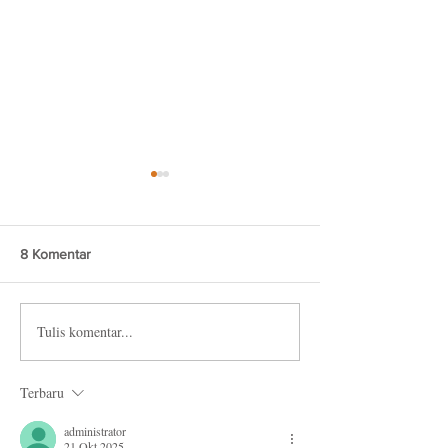
8 Komentar
Brokies Tiramisu
Brongkos Creamy
Tulis komentar...
Terbaru
administrator
21 Okt 2025