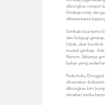
dibungkus rumput la
Gimbap mirip dengan
dibawa-bawa bepergi
Gimbab bisa berisi b
dan bulgogi gimbap. 
lobak, akar burdock r
muasal gimbap. Ada 
Namun, faktanya gim
bahan yang sederha
Pada buku Dongguk S
dinamakan 
bokssam
dibungkus kim (rump
dimakan ketika berpi