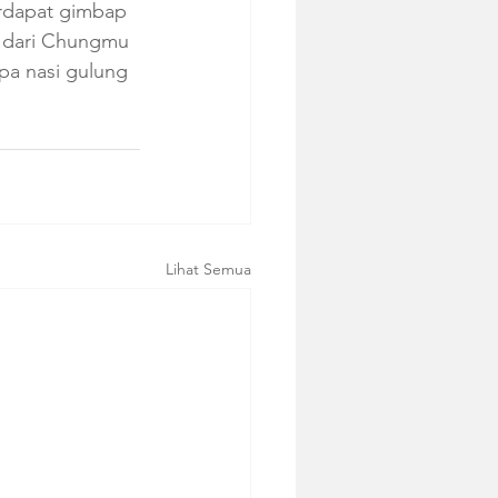
erdapat gimbap 
l dari Chungmu 
a nasi gulung 
Lihat Semua