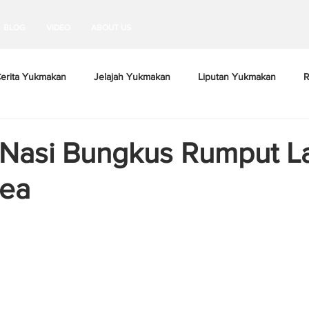
BLOG
VIDEO
ABOUT US
erita Yukmakan
Jelajah Yukmakan
Liputan Yukmakan
R
Nasi Bungkus Rumput L
rea