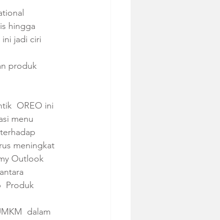
tional  
is hingga 
i jadi ciri 
an produk 
tik  OREO ini 
asi menu 
terhadap 
rus meningkat 
omy Outlook 
antara  
  Produk 
UMKM  dalam  