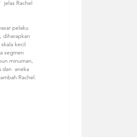
 jelas Rachel 
sar pelaku  
, diharapkan 
skala kecil 
da segmen 
pun minuman, 
a dan  aneka 
 tambah Rachel.