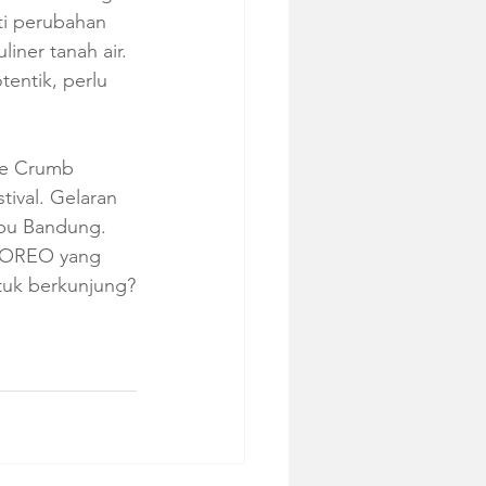
rti perubahan 
iner tanah air. 
entik, perlu  
ie Crumb  
ival. Gelaran 
ibu Bandung. 
u OREO yang 
ntuk berkunjung?