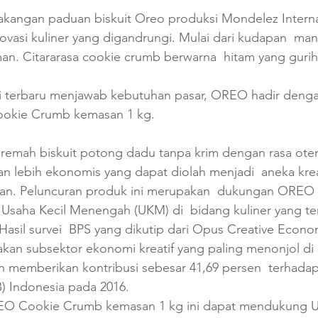
akangan paduan biskuit Oreo produksi Mondelez Interna
novasi kuliner yang digandrungi. Mulai dari kudapan  man
. Citararasa cookie crumb berwarna  hitam yang gurih in
i terbaru menjawab kebutuhan pasar, OREO hadir deng
okie Crumb kemasan 1 kg. 
 remah biskuit potong dadu tanpa krim dengan rasa oten
n lebih ekonomis yang dapat diolah menjadi  aneka kre
n. Peluncuran produk ini merupakan  dukungan OREO 
Usaha Kecil Menengah (UKM) di  bidang kuliner yang te
 Hasil survei  BPS yang dikutip dari Opus Creative Econ
akan subsektor ekonomi kreatif yang paling menonjol di 
n memberikan kontribusi sebesar 41,69 persen  terhadap
) Indonesia pada 2016.
EO Cookie Crumb kemasan 1 kg ini dapat mendukung 