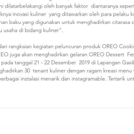
ni dilatarbelakangi oleh banyak faktor  diantaranya sepe
nya inovasi kuliner  yang ditawarkan oleh para pelaku kul
han baku yang digunakan untuk menghadirkan citarasa ot
u usaha di bidang kuliner". 
 dari rangkaian kegiatan peluncuran produk OREO Cook
REO juga akan menghadirkan gelaran OREO Dessert  Fest
g pada tanggal 21 - 22 Desember  2019 di Lapangan Gas
enghadirkan 30  tenant kuliner dengan ragam kreasi men
erbagai instalasi menarik dan instagramable. Tertarik u