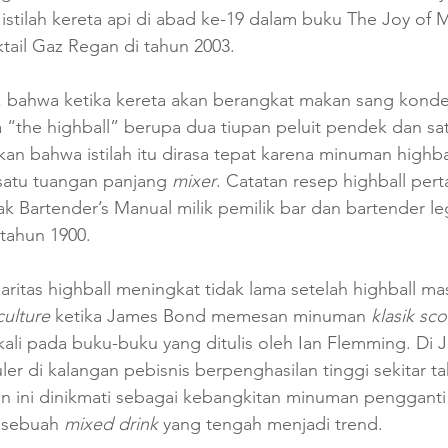
i istilah kereta api di abad ke-19 dalam buku The Joy of 
ktail Gaz Regan di tahun 2003. 
 bahwa ketika kereta akan berangkat makan sang konde
the highball” berupa dua tiupan peluit pendek dan satu
an bahwa istilah itu dirasa tepat karena minuman highball
satu tuangan panjang 
mixer
. Catatan resep highball pert
k Bartender’s Manual milik pemilik bar dan bartender le
tahun 1900.
aritas highball meningkat tidak lama setelah highball m
culture
 ketika James Bond memesan minuman 
klasik sc
 kali pada buku-buku yang ditulis oleh Ian Flemming. Di 
ler di kalangan pebisnis berpenghasilan tinggi sekitar t
ini dinikmati sebagai kebangkitan minuman pengganti bi
 sebuah 
mixed drink
 yang tengah menjadi trend. 