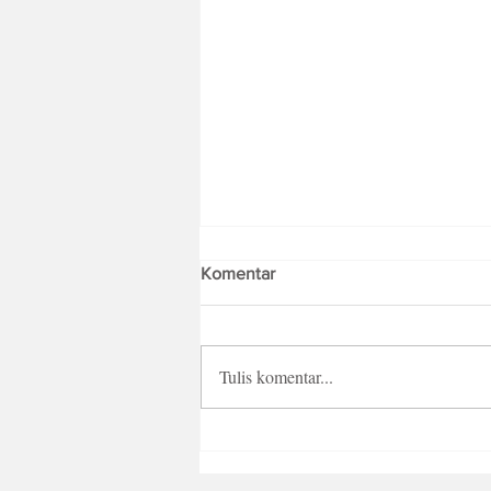
Komentar
Tulis komentar...
Tips Masak Gulai Kambing
Praktis dan Anti Gagal