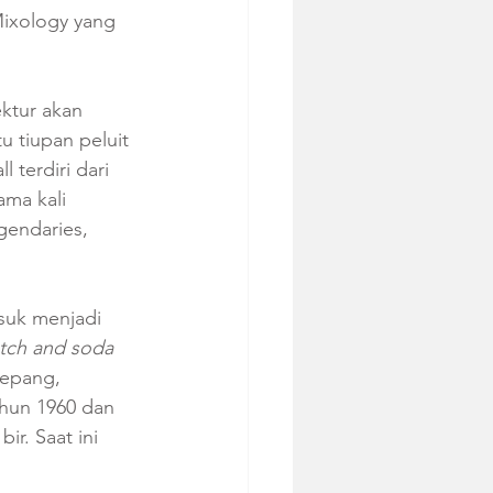
Mixology yang 
ktur akan 
 tiupan peluit 
 terdiri dari 
ama kali 
gendaries, 
asuk menjadi 
otch and soda
Jepang, 
ahun 1960 dan 
r. Saat ini 