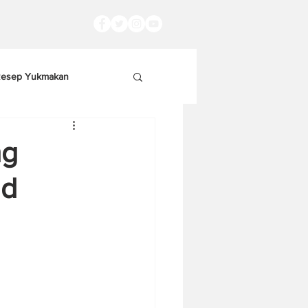
esep Yukmakan
ng
nd