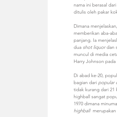
nama ini berasal dar
ditulis oleh pakar ko
Dimana menjelaskan,
memberikan aba-aba “
panjang. Ia menjelask
dua 
shot liquor
 dan 
muncul di media ceta
Harry Johnson pada 
Di abad ke-20, popul
bagian dari 
popular 
tidak kurang dari 21
highball sangat popu
1970 dimana minuman 
highball 
 merupakan