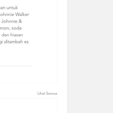
uan untuk 
ohnnie Walker 
 Johnnie & 
emon, soda 
 dan hiasan 
i ditambah es 
Lihat Semua