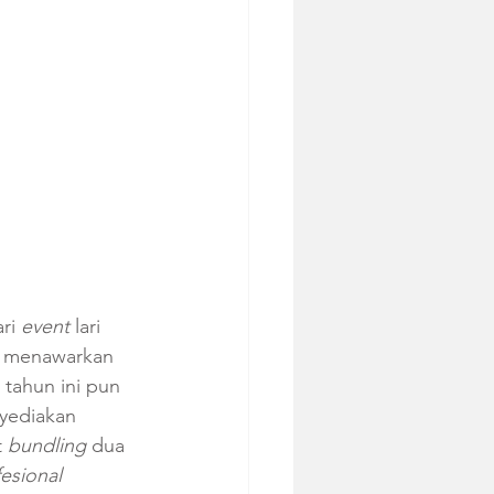
ri 
event 
lari 
an menawarkan 
i tahun ini pun 
yediakan 
 
bundling 
dua 
esional 