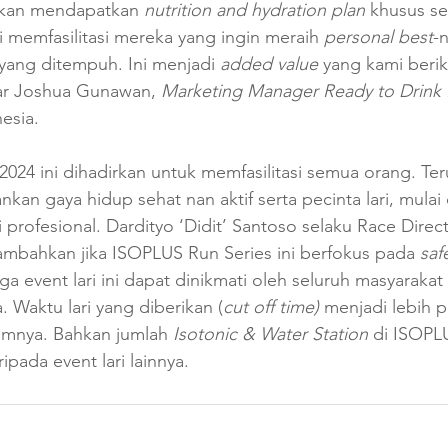
akan mendapatkan 
nutrition and hydration plan 
khusus se
i memfasilitasi mereka yang ingin meraih 
personal best
-
yang ditempuh. Ini menjadi 
added value 
yang kami berik
jar Joshua Gunawan, 
Marketing Manager Ready to Drink 
sia. 
024 ini dihadirkan untuk memfasilitasi semua orang. Te
kan gaya hidup sehat nan aktif serta pecinta lari, mulai 
 profesional. Dardityo ‘Didit’ Santoso selaku Race Dire
mbahkan jika ISOPLUS Run Series ini berfokus pada 
saf
a event lari ini dapat dinikmati oleh seluruh masyarakat s
. Waktu lari yang diberikan (
cut off time) 
menjadi lebih p
mnya. Bahkan jumlah 
Isotonic & Water Station 
di ISOPL
ipada event lari lainnya. 