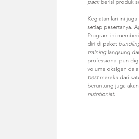
pack 
berisi produk s
Kegiatan lari ini j
setiap pesertanya. A
Program ini memberik
diri di paket 
bundlin
training 
langsung dar
professional pun di
volume oksigen dala
best 
mereka dari sat
beruntung juga aka
nutritionist
. 