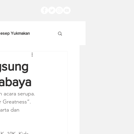
esep Yukmakan
gsung
rabaya
 acara serupa. 
 Greatness”. 
arta dan 