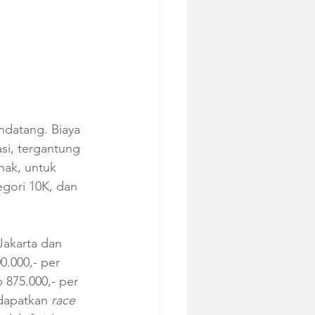
endatang. Biaya 
si, tergantung 
nak, untuk 
egori 10K, dan 
Jakarta dan 
.000,- per 
875.000,- per 
dapatkan 
race 