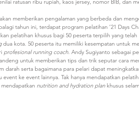
enilai ratusan ribu rupiah, kaos jersey, nomor BIB, dan me
uga akan memberikan pengalaman yang berbeda dan meng
palagi tahun ini, terdapat program pelatihan ’21 Days Cha
an pelatihan khusus bagi 50 peserta terpilih yang telah
g 
dua kota. 50 peserta itu memiliki kesempatan untuk m
i 
profesional running coach
. Andy Sugiyanto sebagai pela
gandeng untuk memberikan tips dan trik seputar cara m
m darah serta bagaimana para pelari dapat meningkatka
u event ke event lainnya. Tak hanya mendapatkan pelatih
n mendapatkan 
nutrition and hydration plan 
khusus selama