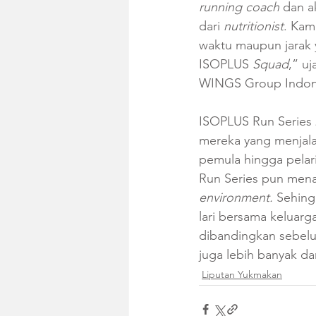
running coach
 dan 
dari 
nutritionist
. Kam
waktu maupun jarak 
ISOPLUS 
Squad
,” u
WINGS Group Indone
ISOPLUS Run Series 2
mereka yang menjalan
pemula hingga pelari
Run Series pun mena
environment. 
Sehingg
lari bersama keluarga
dibandingkan sebelu
juga lebih banyak dar
Liputan Yukmakan