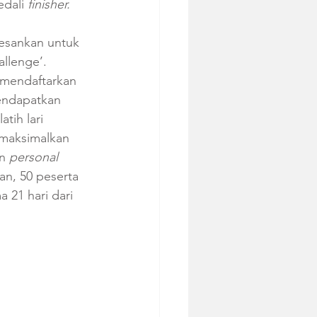
dali 
finisher. 
esankan untuk 
llenge’. 
 mendaftarkan 
endapatkan 
tih lari 
emaksimalkan 
n 
personal 
an, 50 peserta 
 21 hari dari 