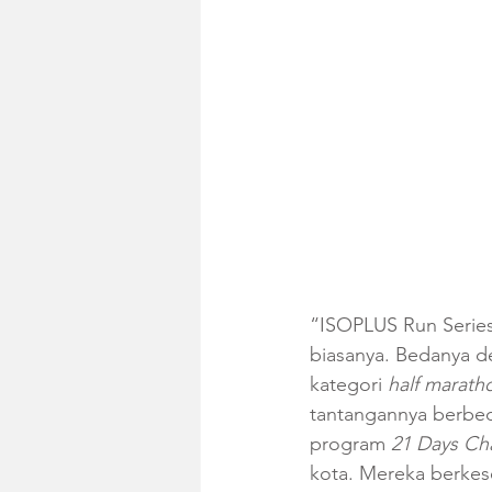
“ISOPLUS Run Series
biasanya. Bedanya de
kategori 
half marath
tantangannya berbed
program 
21 Days Ch
kota. Mereka berke