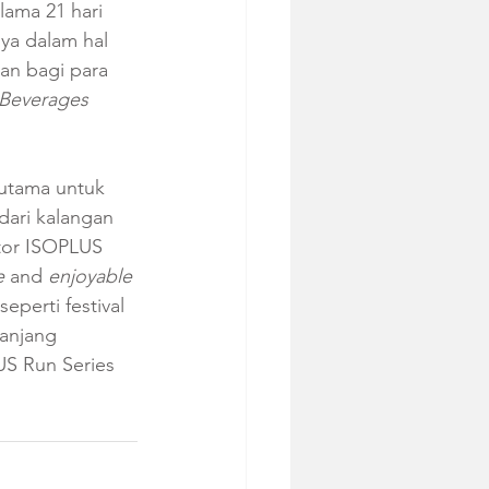
lama 21 hari 
nya dalam hal 
an bagi para 
Beverages 
rutama untuk 
dari kalangan 
ctor ISOPLUS 
e 
and 
enjoyable 
eperti festival 
anjang 
US Run Series 