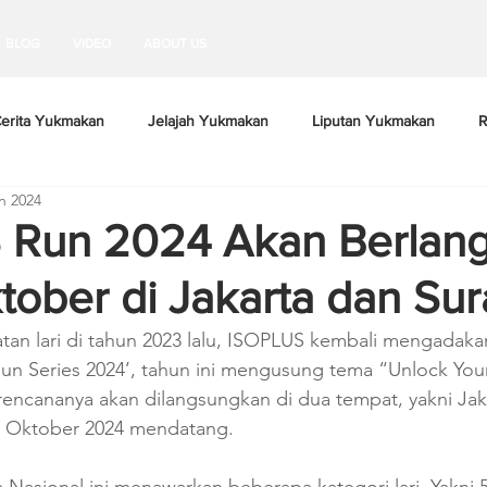
BLOG
VIDEO
ABOUT US
erita Yukmakan
Jelajah Yukmakan
Liputan Yukmakan
R
n 2024
 Run 2024 Akan Berlan
tober di Jakarta dan Su
an lari di tahun 2023 lalu, ISOPLUS kembali mengadakan
n Series 2024’, tahun ini mengusung tema “Unlock Your
n rencananya akan dilangsungkan di dua tempat, yakni Jak
n Oktober 2024 mendatang.