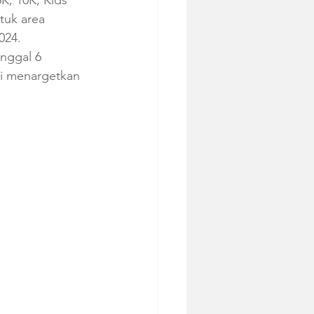
K, 10K, Kids 
tuk area 
024. 
nggal 6 
ni menargetkan 