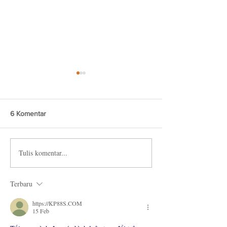
6 Komentar
Brokies Tiramisu
Brongkos Creamy
Tulis komentar...
Terbaru
https://KP88S.COM
15 Feb