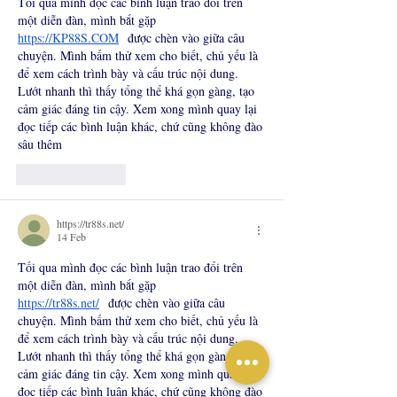
Tối qua mình đọc các bình luận trao đổi trên 
một diễn đàn, mình bắt gặp 
https://KP88S.COM
  được chèn vào giữa câu 
chuyện. Mình bấm thử xem cho biết, chủ yếu là 
để xem cách trình bày và cấu trúc nội dung. 
Lướt nhanh thì thấy tổng thể khá gọn gàng, tạo 
cảm giác đáng tin cậy. Xem xong mình quay lại 
đọc tiếp các bình luận khác, chứ cũng không đào 
sâu thêm
Suka
Balas
https://tr88s.net/
14 Feb
Tối qua mình đọc các bình luận trao đổi trên 
một diễn đàn, mình bắt gặp 
https://tr88s.net/
  được chèn vào giữa câu 
chuyện. Mình bấm thử xem cho biết, chủ yếu là 
để xem cách trình bày và cấu trúc nội dung. 
Lướt nhanh thì thấy tổng thể khá gọn gàng, tạo 
cảm giác đáng tin cậy. Xem xong mình quay lại 
đọc tiếp các bình luận khác, chứ cũng không đào 