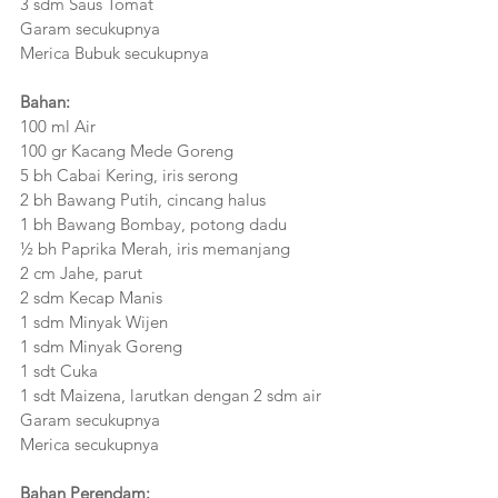
3 sdm Saus Tomat
Garam secukupnya
Merica Bubuk secukupnya
Bahan:
100 ml Air
100 gr Kacang Mede Goreng
5 bh Cabai Kering, iris serong
2 bh Bawang Putih, cincang halus
1 bh Bawang Bombay, potong dadu
½ bh Paprika Merah, iris memanjang
2 cm Jahe, parut
2 sdm Kecap Manis
1 sdm Minyak Wijen
1 sdm Minyak Goreng
1 sdt Cuka
1 sdt Maizena, larutkan dengan 2 sdm air
Garam secukupnya
Merica secukupnya
Bahan Perendam: