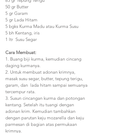
85 gr Tepung Terigu
50 gr Butter
5 gr Garam
5 gr Lada Hitam
5 bgks Kurma Madu atau Kurma Susu
5 bh Kentang, iris
1 ltr  Susu Segar
Cara Membuat:
1. Buang biji kurma, kemudian cincang 
daging kurmanya. 
2. Untuk membuat adonan krimnya, 
masak susu segar, butter, tepung terigu, 
garam, dan  lada hitam sampai semuanya 
tercempur rata. 
3. Susun cincangan kurma dan potongan 
kentang. Setelah itu tuangi dengan 
adonan krim. Kemudian tambahkan 
dengan parutan keju mozarella dan keju 
parmesan di bagian atas permukaan 
krimnya. 