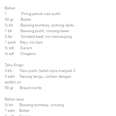
Bahan
1              Piring penuh nasi putih 
50 gr       Butter 
½ bh       Bawang bombay, potong dadu 
1 bh        Bawang putih, cincang kasar 
3 lbr        Smoked beef, iris memanjang 
1 pack    Keju, iris tipis 
½ sdt      Garam 
¼ sdt      Oregano 
Tahu Krispi:
3 bh       Tahu putih, belah tipis menjadi 2
3 sdm    Tepung terigu, cairkan dengan 
sedikit air
50 gr      Bread crumb
Bahan saus
½ bh      Bawang bombay, cincang
1 sdm    Butter