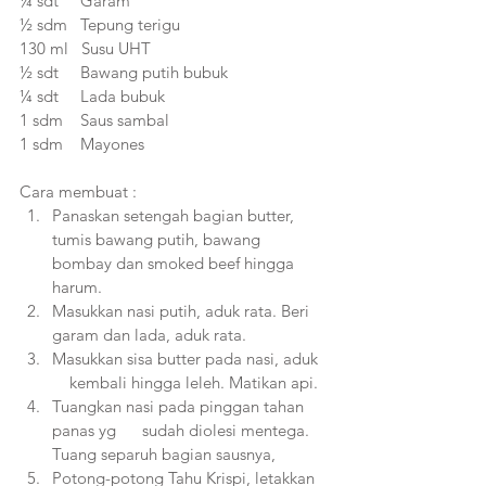
¼ sdt     Garam
½ sdm   Tepung terigu
130 ml   Susu UHT
½ sdt     Bawang putih bubuk
¼ sdt     Lada bubuk
1 sdm    Saus sambal
1 sdm    Mayones
Cara membuat :
Panaskan setengah bagian butter, 
tumis bawang putih, bawang 
bombay dan smoked beef hingga 
harum.
Masukkan nasi putih, aduk rata. Beri 
garam dan lada, aduk rata.
Masukkan sisa butter pada nasi, aduk  
    kembali hingga leleh. Matikan api.
Tuangkan nasi pada pinggan tahan 
panas yg      sudah diolesi mentega. 
Tuang separuh bagian sausnya, 
Potong-potong Tahu Krispi, letakkan 