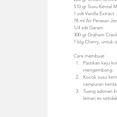
510 gr Susu Kental M
1 sdt Vanilla Extract
78 ml Air Perasan J
1/4 sdt Garam 
300 gr Graham Cracke
1 klg Cherry, untuk i
Cara membuat
Pastikan keju k
mengembang.  
Kocok susu kent
campuran kental
Tuang adonan ke
lemari es setid