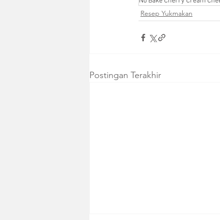
No Bake Cherry Cream Che
Resep Yukmakan
Postingan Terakhir