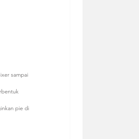
ixer sampai 
rbentuk 
nkan pie di 