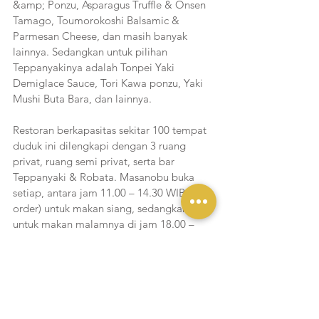
&amp; Ponzu, Asparagus Truffle & Onsen 
Tamago, Toumorokoshi Balsamic & 
Parmesan Cheese, dan masih banyak 
lainnya. Sedangkan untuk pilihan 
Teppanyakinya adalah Tonpei Yaki 
Demiglace Sauce, Tori Kawa ponzu, Yaki 
Mushi Buta Bara, dan lainnya.
Restoran berkapasitas sekitar 100 tempat 
duduk ini dilengkapi dengan 3 ruang 
privat, ruang semi privat, serta bar 
Teppanyaki & Robata. Masanobu buka 
setiap, antara jam 11.00 – 14.30 WIB (last 
order) untuk makan siang, sedangkan 
untuk makan malamnya di jam 18.00 – 
22.30 WIB (last order).
Masanobu
Menara Astra GF, Jl. Sudirman Kav. 5-6, 
Jakarta Pusat
0817197638