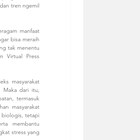
an tren ngemil 
eragam manfaat 
gar bisa meraih 
ng tak menentu 
 Virtual Press 
eks masyarakat 
 Maka dari itu, 
atan, termasuk 
an masyarakat 
ologis, tetapi 
erta membantu 
kat stress yang 