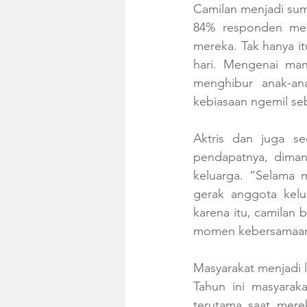
Camilan menjadi su
84% responden men
mereka. Tak hanya i
hari. Mengenai man
menghibur anak-an
kebiasaan ngemil seb
Aktris dan juga se
pendapatnya, diman
keluarga. “Selama m
gerak anggota kelu
karena itu, camilan
momen kebersamaan k
Masyarakat menjadi l
Tahun ini masyarak
terutama saat mere