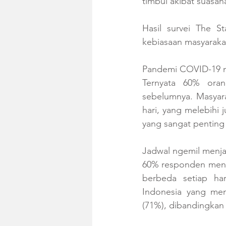
timbul akibat suasan
Hasil survei The S
kebiasaan masyarakat
Pandemi COVID-19 me
Ternyata 60% oran
sebelumnya. Masyara
hari, yang melebihi 
yang sangat penting
Jadwal ngemil menjad
60% responden menya
berbeda setiap ha
Indonesia yang men
(71%), dibandingkan 