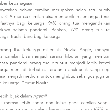
mber kebahagiaan
yatakan bahwa camilan merupakan salah satu sumbe
tu, 81% merasa camilan bisa memberikan semangat tersen
faatnya bagi keluarga, 94% orang tua mengandalkan 
aknya selama pandemi. Bahkan, 77% orang tua tel
agai tradisi baru bagi keluarga.
orang Ibu keluarga millenials Novita Angie, menyat
a camilan bisa menjadi sarana hiburan yang memban
asa pandemi orang tua dituntut menjadi lebih kreatif
arga menjadi terbatas, terutama anak-anak yang cep
 bisa menjadi medium untuk menghibur, sekaligus juga u
eluarga.,” tutur Novita.
ebih bijak dalam 
ngemil
at merasa lebih sadar dan fokus pada camilan yang 
ka menikmatinya dalam kesendirian di rumah (67% me