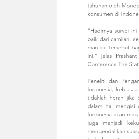
tahunan oleh Mondel
konsumen di Indones
“Hadirnya survei in
baik dari camilan, s
manfaat tersebut ba
ini,” jelas Prashan
Conference The State
Peneliti dan Penga
Indonesia, kebiasaa
tidaklah heran jika
dalam hal mengisi 
Indonesia akan maka
juga menjadi keku
mengendalikan suasan