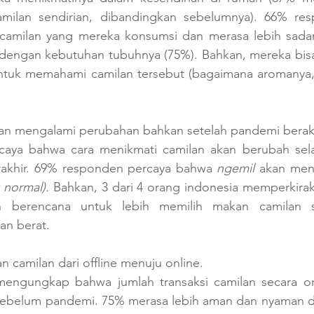
amilan sendirian, dibandingkan sebelumnya). 66% re
camilan yang mereka konsumsi dan merasa lebih sadar
 dengan kebutuhan tubuhnya (75%). Bahkan, mereka bis
ntuk memahami camilan tersebut (bagaimana aromanya, 
kan mengalami perubahan bahkan setelah pandemi berak
rcaya bahwa cara menikmati camilan akan berubah sel
rakhir. 69% responden percaya bahwa 
ngemil
 akan menj
 normal).
 Bahkan, 3 dari 4 orang indonesia memperkiraka
an berencana untuk lebih memilih makan camilan se
an berat.
 camilan dari offline menuju online. 
a mengungkap bahwa jumlah transaksi camilan secara on
sebelum pandemi. 75% merasa lebih aman dan nyaman 