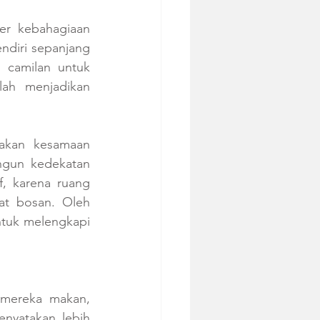
r kebahagiaan 
diri sepanjang 
camilan untuk 
ah menjadikan 
akan kesamaan 
gun kedekatan 
, karena ruang 
at bosan. Oleh 
ntuk melengkapi 
mereka makan, 
nyatakan lebih 