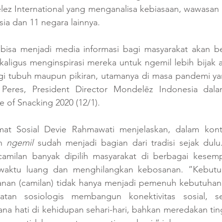
ez International yang menganalisa kebiasaan, wawasan d
ia dan 11 negara lainnya.
i bisa menjadi media informasi bagi masyarakat akan b
ekaligus menginspirasi mereka untuk ngemil lebih bijak a
gi tubuh maupun pikiran, utamanya di masa pandemi ya
t Peres, President Director Mondelēz Indonesia dalam
 of Snacking 2020 (12/1).
mat Sosial Devie Rahmawati menjelaskan, dalam kont
n 
ngemil
 sudah menjadi bagian dari tradisi sejak dulu.
 camilan banyak dipilih masyarakat di berbagai kesemp
waktu luang dan menghilangkan kebosanan. ”Kebutuh
nan (camilan) tidak hanya menjadi pemenuh kebutuhan bi
atan sosiologis membangun konektivitas sosial, s
a hati di kehidupan sehari-hari, bahkan meredakan ting