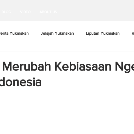
BLOG
VIDEO
ABOUT US
erita Yukmakan
Jelajah Yukmakan
Liputan Yukmakan
R
 Merubah Kebiasaan Ng
donesia