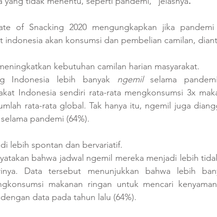
a yang tidak menentu, seperti pandemi,” jelasnya
.
tate of Snacking 2020 mengungkapkan jika pandemi 
 indonesia akan konsumsi dan pembelian camilan, dianta
ningkatkan kebutuhan camilan harian masyarakat. 
g Indonesia lebih banyak 
ngemil
 selama pandemi
kat Indonesia sendiri rata-rata mengkonsumsi 3x maka
jumlah rata-rata global. Tak hanya itu, ngemil juga diang
 selama pandemi (64%).
i lebih spontan dan bervariatif.
takan bahwa jadwal ngemil mereka menjadi lebih tidak
rinya. Data tersebut menunjukkan bahwa lebih bany
gkonsumsi makanan ringan untuk mencari kenyamanan
dengan data pada tahun lalu (64%). 