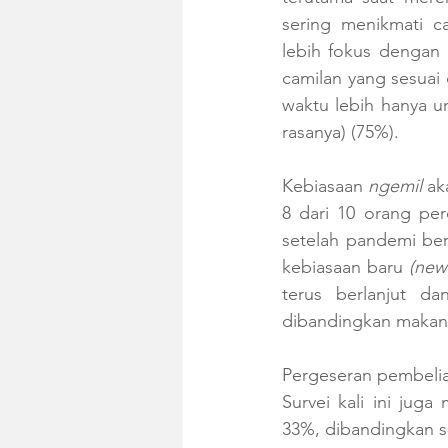
sering menikmati c
lebih fokus dengan 
camilan yang sesuai
waktu lebih hanya u
rasanya) (75%). 
Kebiasaan 
ngemil
 a
8 dari 10 orang pe
setelah pandemi be
kebiasaan baru 
(new
terus berlanjut d
dibandingkan makan
Pergeseran pembelian
Survei kali ini jug
33%, dibandingkan 