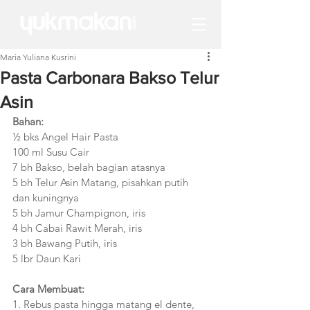
Maria Yuliana Kusrini
Pasta Carbonara Bakso Telur
Asin
Bahan:
½ bks Angel Hair Pasta
100 ml Susu Cair
7 bh Bakso, belah bagian atasnya
5 bh Telur Asin Matang, pisahkan putih 
dan kuningnya
5 bh Jamur Champignon, iris
4 bh Cabai Rawit Merah, iris
3 bh Bawang Putih, iris
5 lbr Daun Kari
Cara Membuat:
1. Rebus pasta hingga matang el dente, 