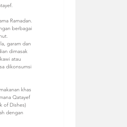
tayef.
lama Ramadan. 
engan berbagai 
nut. 
ula, garam dan 
dian dimasak 
kawi atau 
sa dikonsumsi 
l makanan khas 
imana Qatayef 
 of Dishes) 
lah dengan 