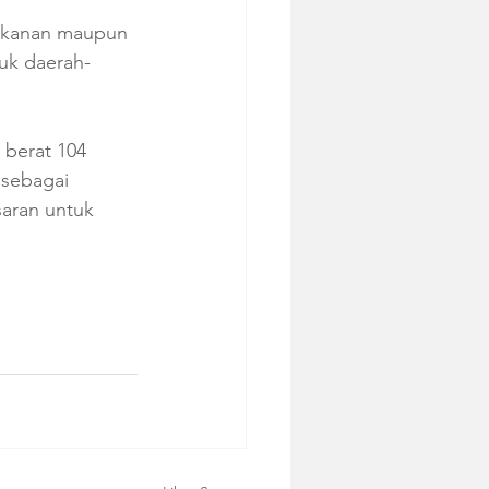
makanan maupun 
tuk daerah-
 berat 104 
 sebagai 
saran untuk 