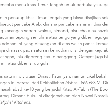
encoba menu khas Timur Tengah untuk berbuka yaitu qa
nan penutup khas Timur Tengah yang biasa disajikan se
disebut pancake Arab, dimana pancake manis ini diisi d
ang-kacangan seperti walnut, almond, pistacho atau hazel
 adonan tepung semolina atau terigu yang diberi ragi, g
n adonan ini  yang dituangkan di atas wajan panas kemu
a dimasak pada satu sisi kemudian diisi dengan keju ak
cangan, lalu digoreng atau dipanggang. Qatayef juga bi
im, atau diberi sirup gula.
satu ini diciptaan Dinasti Fatimiyah, namun cikal baka
gah ini berasal dari Kekhalifahan Abbasi, 566-653 M. D
asak abad ke-10 yang berjudul Kitab Al-Tabih (The Book
arraq. Dimana buku ini diterjemahkan oleh Nawal Nasral
aliphs' Kitchens
. 