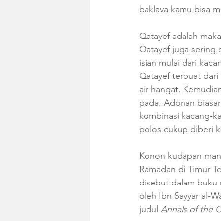
baklava kamu bisa m
Qatayef adalah maka
Qatayef juga sering 
isian mulai dari kac
Qatayef terbuat dari
air hangat. Kemudia
pada. Adonan biasany
kombinasi kacang-ka
polos cukup diberi kr
Konon kudapan manis 
Ramadan di Timur Ten
disebut dalam buku m
oleh Ibn Sayyar al-W
judul 
Annals of the C