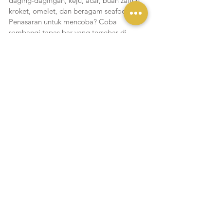
daging-dagingan, keju, acar, buah zaitun, 
kroket, omelet, dan beragam seafood. 
Penasaran untuk mencoba? Coba 
sambangi tapas bar yang tersebar di 
beberapa wilayah di Jakarta.
Cerita Yukmakan
Lihat Semua
Postingan Terakhir