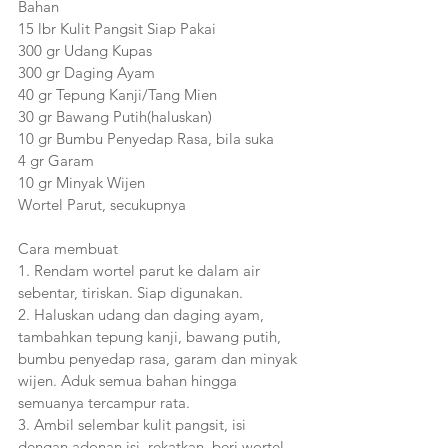
Bahan 
15 lbr Kulit Pangsit Siap Pakai
300 gr Udang Kupas
300 gr Daging Ayam
40 gr Tepung Kanji/Tang Mien
30 gr Bawang Putih(haluskan)
10 gr Bumbu Penyedap Rasa, bila suka
4 gr Garam
10 gr Minyak Wijen
Wortel Parut, secukupnya
Cara membuat
1. Rendam wortel parut ke dalam air 
sebentar, tiriskan. Siap digunakan.
2. Haluskan udang dan daging ayam, 
tambahkan tepung kanji, bawang putih, 
bumbu penyedap rasa, garam dan minyak 
wijen. Aduk semua bahan hingga 
semuanya tercampur rata.
3. Ambil selembar kulit pangsit, isi 
dengan adonan isi, rekatkan, beri wortel 